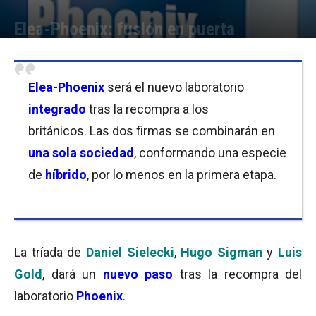
Elea-Phoenix: fusión en puerta
Por
Cristina Kroll
-
14/12/2017 12:45
Elea-Phoenix
será el nuevo laboratorio
integrado
tras la recompra a los
británicos. Las dos firmas se combinarán en
una sola sociedad
, conformando una especie
de
híbrido
, por lo menos en la primera etapa.
La tríada de
Daniel Sielecki
,
Hugo Sigman
y
Luis
Gold
, dará un
nuevo paso
tras la recompra del
laboratorio
Phoenix
.