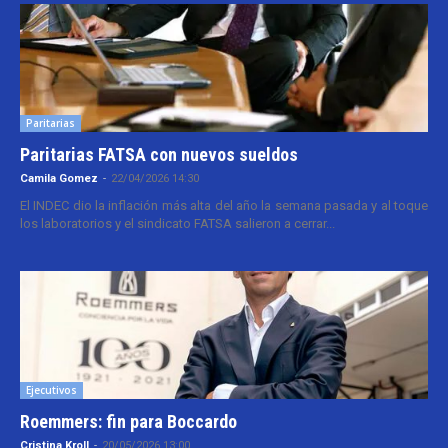
Paritarias
Paritarias FATSA con nuevos sueldos
Camila Gomez
-
22/04/2026 14:30
El INDEC dio la inflación más alta del año la semana pasada y al toque
los laboratorios y el sindicato FATSA salieron a cerrar...
Ejecutivos
Roemmers: fin para Boccardo
Cristina Kroll
-
20/05/2026 13:00