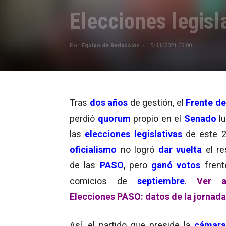
Elecciones legisl
Por
Equipo de Redacción
-
15/11/2021 09:00
Tras
dos años
de gestión, el
Frente d
perdió
quorum
propio en el
Senado
lu
las
elecciones legislativas
de este 2
oficialismo
no logró
dar vuelta
el re
de las
PASO
, pero
ganó votos
frent
comicios de
septiembre
.
Ver ar
Elecciones PASO: datos de la jornada
Así, el partido que preside la
cámara