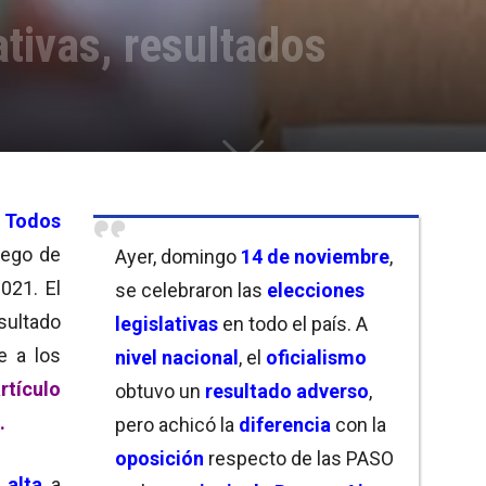
ativas, resultados
e Todos
ego de
Ayer, domingo
14 de noviembre
,
021. El
se celebraron las
elecciones
sultado
legislativas
en todo el país. A
e a los
nivel nacional
, el
oficialismo
tículo
obtuvo un
resultado adverso
,
.
pero achicó la
diferencia
con la
oposición
respecto de las PASO
 alta
a