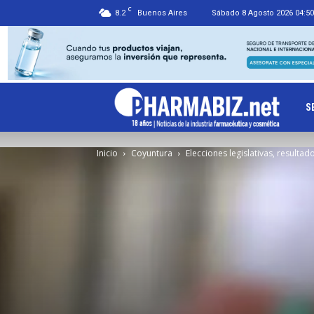
C
8.2
Buenos Aires
Sábado 8 Agosto 2026 04:50
Ph
S
Inicio
Coyuntura
Elecciones legislativas, resultad