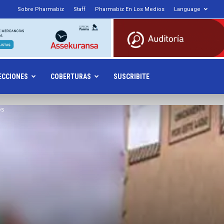
Sobre Pharmabiz
Staff
Pharmabiz En Los Medios
Language
armabiz.NET
ECCIONES
COBERTURAS
SUSCRIBITE
os