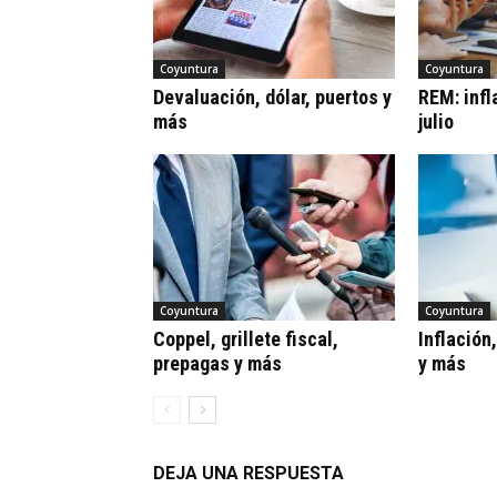
Coyuntura
Coyuntura
Devaluación, dólar, puertos y
REM: infl
más
julio
Coyuntura
Coyuntura
Coppel, grillete fiscal,
Inflación
prepagas y más
y más
DEJA UNA RESPUESTA