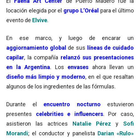
El
Faena Art Center
de Puerto Madero fue la
locación elegida por el
grupo L’Oréal
para el último
evento de
Elvive
.
En ese marco, y luego de encarar un
aggiornamiento global
de sus
líneas de cuidado
capilar
, la compañía
relanzó sus presentaciones
en la Argentina
. Los
envases
ahora llevan un
diseño más limpio y moderno
, en el que resaltan
algunos de los ingredientes de las fórmulas.
Durante el
encuentro nocturno
estuvieron
presentes
celebrities e influencers
. Por caso,
asistieron las actrices
Natalie Pérez
y
Sofi
Morandi
; el conductor y panelista
Darian «Rulo»