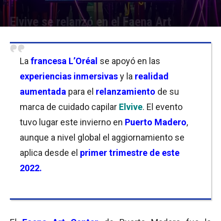
Elvive se relanzó en el Faena Art
Por
Florencia Costas
-
03/08/2022 10:00
La
francesa L’Oréal
se apoyó en las
experiencias inmersivas
y la
realidad
aumentada
para el
relanzamiento
de su
marca de cuidado capilar
Elvive
. El evento
tuvo lugar este invierno en
Puerto Madero
,
aunque a nivel global el aggiornamiento se
aplica desde el
primer trimestre de
este
2022.