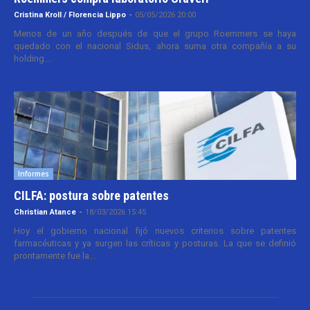
Cristina Kroll / Florencia Lippo
-
05/05/2026 20:00
Menos de un año después de que el grupo Roemmers se haya
quedado con el nacional Sidus, ahora suma otra compañía a su
holding....
Informes
CILFA: postura sobre patentes
Christian Atance
-
18/03/2026 15:45
Hoy el gobierno nacional fijó nuevos criterios sobre patentes
farmacéuticas y ya surgen las críticas y posturas. La que se definió
prontamente fue la...