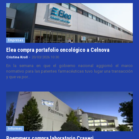
Empresas
Elea compra portafolio oncológico a Celnova
Cristina Kroll
-
20/03/2026 10:30
En la semana en que el gobierno nacional aggiornó el marco
normativo para las patentes farmacéuticas tuvo lugar una transacción
y que va por...
Informes
Roemmers compra laboratorio Craveri