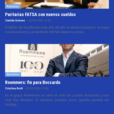
Paritarias
Paritarias FATSA con nuevos sueldos
Camila Gomez
-
22/04/2026 14:30
El INDEC dio la inflación más alta del año la semana pasada y al toque
los laboratorios y el sindicato FATSA salieron a cerrar...
Ejecutivos
Roemmers: fin para Boccardo
Cristina Kroll
-
20/05/2026 13:00
En el grupo Roemmers se cerró el ciclo de Luciano Boccardo y tras
casi tres décadas. El ejecutivo actuaba como gerente general del
holding...