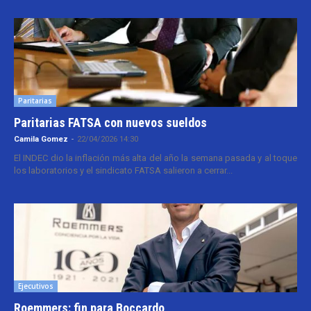
Paritarias
Paritarias FATSA con nuevos sueldos
Camila Gomez
-
22/04/2026 14:30
El INDEC dio la inflación más alta del año la semana pasada y al toque
los laboratorios y el sindicato FATSA salieron a cerrar...
Ejecutivos
Roemmers: fin para Boccardo