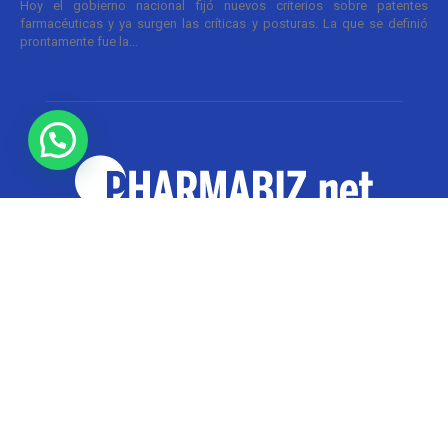
Hoy el gobierno nacional fijó nuevos criterios sobre patentes
farmacéuticas y ya surgen las críticas y posturas. La que se definió
prontamente fue la...
SOBRE NOSOTROS
Pharmabiz es un diario especializado en el quehacer
de la industria farmacéutica y cosmética. Investiga y
analiza noticias desde la Ciudad de Buenos Aires para
toda la región