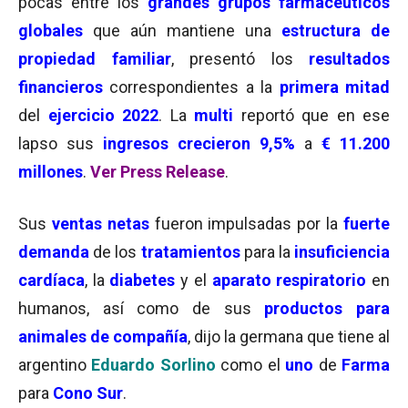
pocas entre los
grandes grupos farmacéuticos
globales
que aún mantiene una
estructura de
propiedad familiar
, presentó los
resultados
financieros
correspondientes a la
primera mitad
del
ejercicio 2022
. La
multi
reportó que en ese
lapso sus
ingresos crecieron
9,5%
a
€ 11.200
millones
.
Ver Press Release
.
Sus
ventas netas
fueron impulsadas por la
fuerte
demanda
de los
tratamientos
para la
insuficiencia
cardíaca
, la
diabetes
y el
aparato respiratorio
en
humanos, así como de sus
productos para
animales de compañía
, dijo la germana que tiene al
argentino
Eduardo Sorlino
como el
uno
de
Farma
para
Cono Sur
.