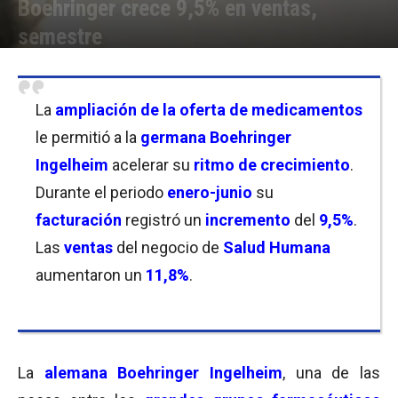
Boehringer crece 9,5% en ventas,
semestre
Por
Christian Atance
-
03/08/2022 09:30
La
ampliación de la oferta de medicamentos
le permitió a la
germana
Boehringer
Ingelheim
acelerar su
ritmo de crecimiento
.
Durante el periodo
enero-junio
su
facturación
registró un
incremento
del
9,5%
.
Las
ventas
del negocio de
Salud Humana
aumentaron un
11,8%
.
La
alemana
Boehringer Ingelheim
, una de las