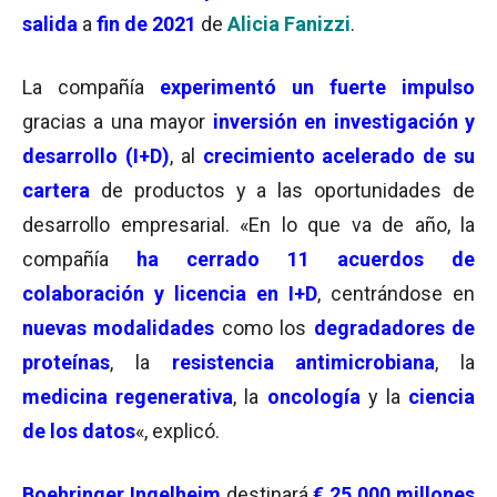
salida
a
fin de 2021
de
Alicia Fanizzi
.
La compañía
experimentó un fuerte impulso
gracias a una mayor
inversión en investigación y
desarrollo (I+D)
, al
crecimiento acelerado de su
cartera
de productos y a las oportunidades de
desarrollo empresarial. «En lo que va de año, la
compañía
ha cerrado 11 acuerdos de
colaboración y licencia en I+D
, centrándose en
nuevas modalidades
como los
degradadores de
proteínas
, la
resistencia antimicrobiana
, la
medicina regenerativa
, la
oncología
y la
ciencia
de los datos
«, explicó.
Boehringer Ingelheim
destinará
€ 25.000 millones