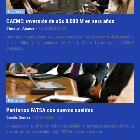
Empresas
CAEME: inversión de u$s 8.000 M en seis años
Christian Atance
-
29/05/2026 15:00
Durante una audiencia en Casa Rosada con el presidente de la Nación,
Javier Milei, y el ministro de Salud, Mario Lugones, la CAEME
oficializó...
Paritarias
Paritarias FATSA con nuevos sueldos
Camila Gomez
-
22/04/2026 14:30
El INDEC dio la inflación más alta del año la semana pasada y al toque
los laboratorios y el sindicato FATSA salieron a cerrar...