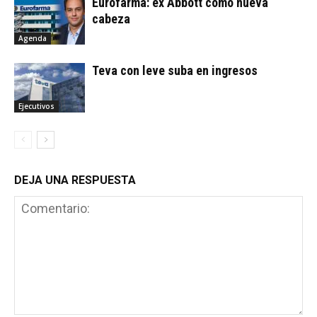
Eurofarma: ex Abbott como nueva
cabeza
Agenda
Teva con leve suba en ingresos
Ejecutivos
DEJA UNA RESPUESTA