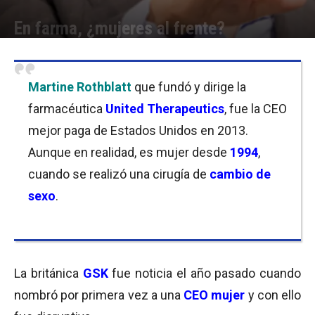
En farma, ¿mujeres al frente?
Por
Equipo de Redacción
-
16/01/2017 10:00
Martine Rothblatt
que fundó y dirige la
farmacéutica
United Therapeutics
, fue la CEO
mejor paga de Estados Unidos en 2013.
Aunque en realidad, es mujer desde
1994
,
cuando se realizó una cirugía de
cambio de
sexo
.
La británica
GSK
fue noticia el año pasado cuando
nombró por primera vez a una
CEO mujer
y con ello