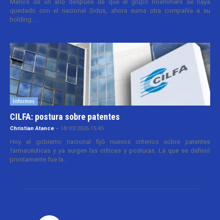
Menos de un año después de que el grupo Roemmers se haya
quedado con el nacional Sidus, ahora suma otra compañía a su
holding....
Informes
CILFA: postura sobre patentes
Christian Atance
-
18/03/2026 15:45
Hoy el gobierno nacional fijó nuevos criterios sobre patentes
farmacéuticas y ya surgen las críticas y posturas. La que se definió
prontamente fue la...