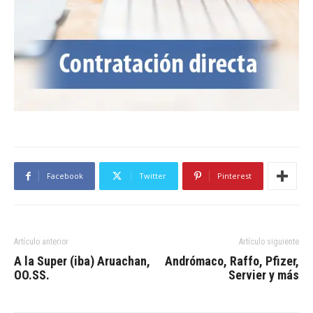
Facebook
Twitter
Pinterest
Artículo anterior
Artículo siguiente
A la Super (iba) Aruachan,
Andrómaco, Raffo, Pfizer,
OO.SS.
Servier y más