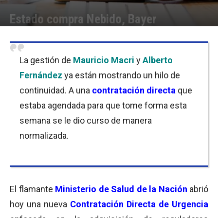
Estado compra Nebido, Bayer
Por
Equipo de Redacción
-
12/12/2019 12:00
La gestión de
Mauricio Macri
y
Alberto
Fernández
ya están mostrando un hilo de
continuidad. A una
contratación directa
que
estaba agendada para que tome forma esta
semana se le dio curso de manera
normalizada.
El flamante
Ministerio de
Salud de la Nación
abrió
hoy una nueva
Contratación Directa de Urgencia