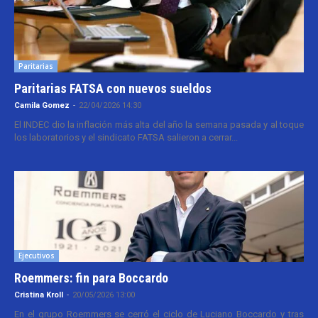
Paritarias
Paritarias FATSA con nuevos sueldos
Camila Gomez
-
22/04/2026 14:30
El INDEC dio la inflación más alta del año la semana pasada y al toque
los laboratorios y el sindicato FATSA salieron a cerrar...
Ejecutivos
Roemmers: fin para Boccardo
Cristina Kroll
-
20/05/2026 13:00
En el grupo Roemmers se cerró el ciclo de Luciano Boccardo y tras