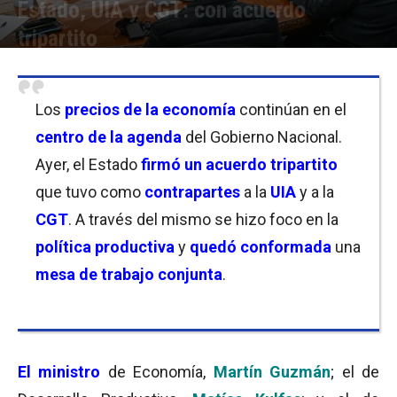
Estado, UIA y CGT: con acuerdo
tripartito
Por
Facundo Rivera
-
01/04/2022 09:45
Los
precios de la economía
continúan en el
centro de la agenda
del Gobierno Nacional.
Ayer, el Estado
firmó un acuerdo tripartito
que tuvo como
contrapartes
a la
UIA
y a la
CGT
. A través del mismo se hizo foco en la
política productiva
y
quedó conformada
una
mesa de trabajo conjunta
.
El
ministro
de Economía,
Martín Guzmán
; el de