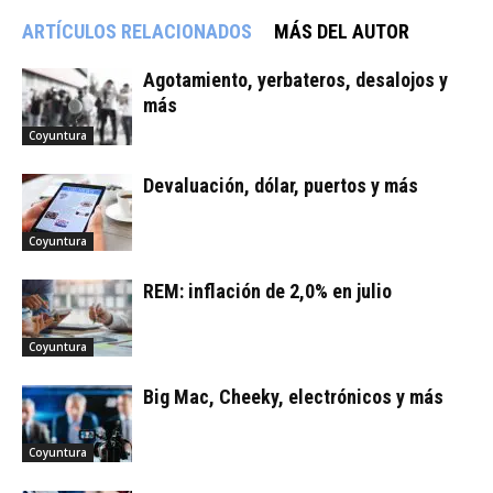
ARTÍCULOS RELACIONADOS
MÁS DEL AUTOR
Agotamiento, yerbateros, desalojos y
más
Coyuntura
Devaluación, dólar, puertos y más
Coyuntura
REM: inflación de 2,0% en julio
Coyuntura
Big Mac, Cheeky, electrónicos y más
Coyuntura