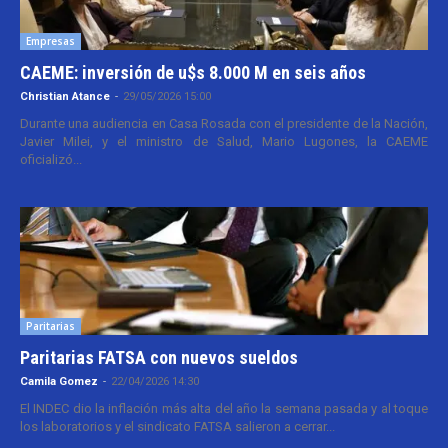
Empresas
CAEME: inversión de u$s 8.000 M en seis años
Christian Atance
-
29/05/2026 15:00
Durante una audiencia en Casa Rosada con el presidente de la Nación,
Javier Milei, y el ministro de Salud, Mario Lugones, la CAEME
oficializó...
Paritarias
Paritarias FATSA con nuevos sueldos
Camila Gomez
-
22/04/2026 14:30
El INDEC dio la inflación más alta del año la semana pasada y al toque
los laboratorios y el sindicato FATSA salieron a cerrar...