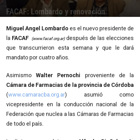
FACAF: Lombardo y renovación
Por
Equipo de Redacción
-
17/06/2011 11:35
Miguel Angel Lombardo
es el nuevo presidente de
la
FACAF
después de las elecciones
(www.facaf.org.ar
)
que transcurrieron esta semana y que le dará
mandato por cuatro años.
Asimismo
Walter Pernochi
proveniente de la
Cámara de Farmacias de la provincia de Córdoba
(
www.camaracba.org.ar
) asumió como
vicepresidente en la conducción nacional de la
Federación que nuclea a las Cámaras de Farmacias
de todo el país.