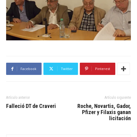
Facebook
Twitter
Pinterest
Artículo anterior
Artículo siguiente
Falleció DT de Craveri
Roche, Novartis, Gador,
Pfizer y Filaxis ganan
licitación