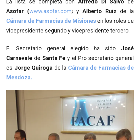
La lista se completa con
Alfredo Di Salvo
de
Asofar (
www.asofar.com
y
Alberto Ruiz
de la
)
Cámara de Farmacias de Misiones
en los roles de
vicepresidente segundo y vicepresidente tercero.
El Secretario general elegido ha sido
José
Carnevale
de
Santa Fe
y el Pro secretario general
es
Jorge Quiroga
de la
Cámara de Farmacias de
Mendoza.