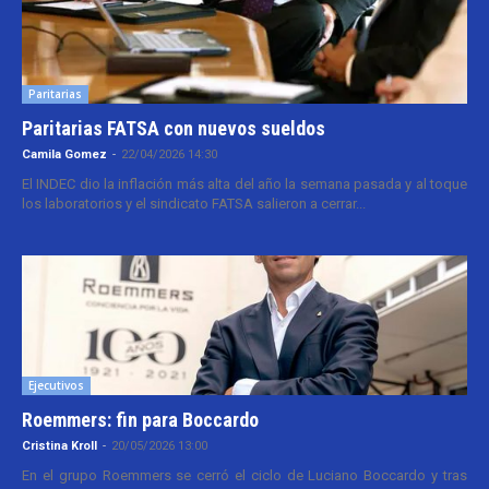
Paritarias
Paritarias FATSA con nuevos sueldos
Camila Gomez
-
22/04/2026 14:30
El INDEC dio la inflación más alta del año la semana pasada y al toque
los laboratorios y el sindicato FATSA salieron a cerrar...
Ejecutivos
Roemmers: fin para Boccardo
Cristina Kroll
-
20/05/2026 13:00
En el grupo Roemmers se cerró el ciclo de Luciano Boccardo y tras