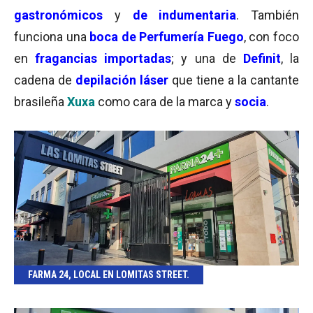
gastronómicos
y
de indumentaria
. También
funciona una
boca de Perfumería Fuego
, con foco
en
fragancias importadas
; y una de
Definit
, la
cadena de
depilación láser
que tiene a la cantante
brasileña
Xuxa
como cara de la marca y
socia
.
FARMA 24, LOCAL EN LOMITAS STREET.