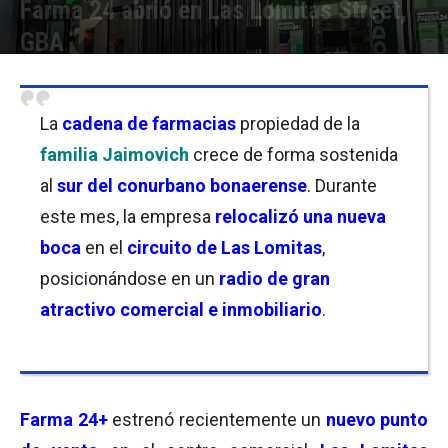
Farma 24 abrió en Las Lomitas Street,
GBA
Por
Florencia Costas
-
26/04/2022 11:30
La
cadena de farmacias
propiedad de la
familia Jaimovich
crece de forma sostenida
al
sur del conurbano bonaerense
. Durante
este mes, la empresa
relocalizó una nueva
boca
en el
circuito de Las Lomitas
,
posicionándose en un
radio de gran
atractivo comercial e inmobiliario
.
Farma 24+
estrenó recientemente un
nuevo punto