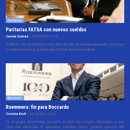
Paritarias
Paritarias FATSA con nuevos sueldos
Camila Gomez
-
22/04/2026 14:30
El INDEC dio la inflación más alta del año la semana pasada y al toque
los laboratorios y el sindicato FATSA salieron a cerrar...
Ejecutivos
Roemmers: fin para Boccardo
Cristina Kroll
-
20/05/2026 13:00
En el grupo Roemmers se cerró el ciclo de Luciano Boccardo y tras
casi tres décadas. El ejecutivo actuaba como gerente general del