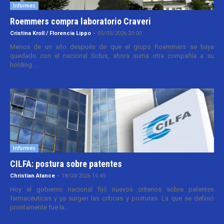
Informes
Roemmers compra laboratorio Craveri
Cristina Kroll / Florencia Lippo
-
05/05/2026 20:00
Menos de un año después de que el grupo Roemmers se haya
quedado con el nacional Sidus, ahora suma otra compañía a su
holding....
Informes
CILFA: postura sobre patentes
Christian Atance
-
18/03/2026 15:45
Hoy el gobierno nacional fijó nuevos criterios sobre patentes
farmacéuticas y ya surgen las críticas y posturas. La que se definió
prontamente fue la...