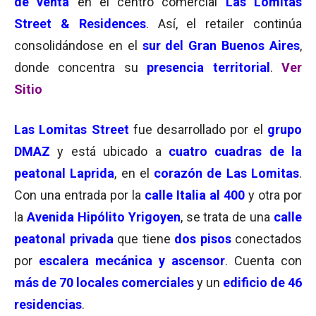
de venta
en el centro comercial
Las Lomitas
Street & Residences
. Así, el retailer continúa
consolidándose en el
sur del Gran Buenos Aires
,
donde concentra su
presencia territorial
.
Ver
Sitio
Las Lomitas Street
fue desarrollado por el
grupo
DMAZ
y está ubicado a
cuatro cuadras de la
peatonal Laprida
, en el
corazón de Las Lomitas
.
Con una entrada por la
calle Italia al 400
y otra por
la
Avenida Hipólito Yrigoyen
, se trata de una
calle
peatonal privada
que tiene
dos pisos
conectados
por
escalera mecánica y ascensor
. Cuenta con
más de
70 locales comerciales
y un
edificio de 46
residencias
.