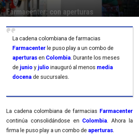
Farmacenter: con aperturas
Por
Equipo de Redacción
-
20/07/2018 09:30
La cadena colombiana de farmacias
Farmacenter
le puso play a un combo de
aperturas
en
Colombia
. Durante los meses
de
junio
y
julio
inauguró al menos
media
docena
de sucursales.
La cadena colombiana de farmacias
Farmacenter
continúa consolidándose en
Colombia
. Ahora la
firma le puso play a un combo de
aperturas
.