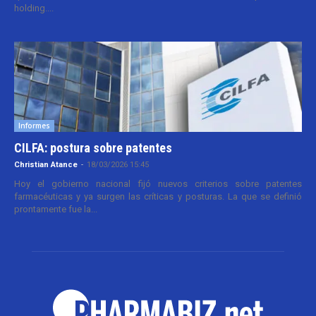
holding....
Informes
CILFA: postura sobre patentes
Christian Atance
-
18/03/2026 15:45
Hoy el gobierno nacional fijó nuevos criterios sobre patentes
farmacéuticas y ya surgen las críticas y posturas. La que se definió
prontamente fue la...