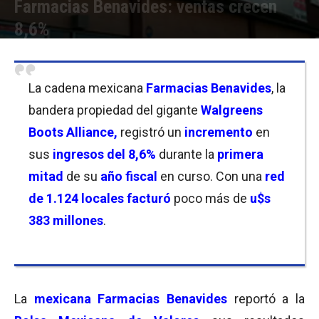
Farmacias Benavides: ventas crecen
8,6%
Por
Christian Atance
-
26/07/2022 11:45
La cadena mexicana
Farmacias Benavides
, la
bandera propiedad del gigante
Walgreens
Boots Alliance,
registró un
incremento
en
sus
ingresos del 8,6%
durante la
primera
mitad
de su
año fiscal
en curso. Con una
red
de 1.124 locales facturó
poco más de
u$s
383 millones
.
La
mexicana
Farmacias Benavides
reportó a la