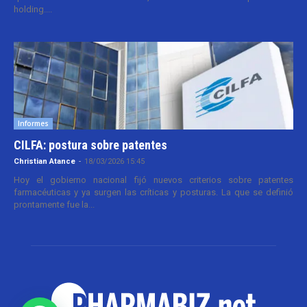
holding....
Informes
CILFA: postura sobre patentes
Christian Atance
-
18/03/2026 15:45
Hoy el gobierno nacional fijó nuevos criterios sobre patentes
farmacéuticas y ya surgen las críticas y posturas. La que se definió
prontamente fue la...