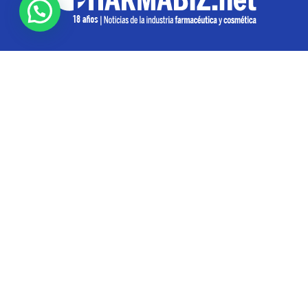
SOBRE NOSOTROS
Pharmabiz es un diario especializado en el quehacer
de la industria farmacéutica y cosmética. Investiga y
analiza noticias desde la Ciudad de Buenos Aires para
toda la región
Contáctanos:
info@pharmabiz.net
SEGUINOS