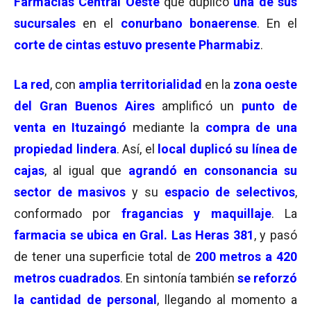
Farmacias Central Oeste
que duplicó
una de sus
sucursales
en el
conurbano bonaerense
. En el
corte de cintas estuvo presente Pharmabiz
.
La red
, con
amplia territorialidad
en la
zona oeste
del Gran Buenos Aires
amplificó un
punto de
venta en Ituzaingó
mediante la
compra de una
propiedad lindera
. Así, el
local duplicó su línea de
cajas
, al igual que
agrandó en consonancia su
sector de masivos
y su
espacio de selectivos
,
conformado por
fragancias y maquillaje
. La
farmacia se ubica en Gral. Las Heras 381
, y pasó
de tener una superficie total de
200 metros a 420
metros cuadrados
. En sintonía también
se reforzó
la cantidad de personal
, llegando al momento a