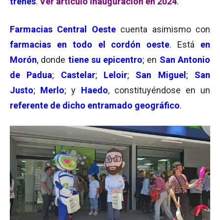
trenes
.
Ver artículo inauguración en 2024
.
Farmacias Central Oeste
cuenta asimismo con
farmacias en todo el cordón oeste
. Está
en
Morón
, donde
tiene su epicentro
; en
San Antonio
de Padua
;
Castelar
;
Leloir
;
San Miguel
;
San
Justo
;
Merlo
; y
Haedo
, constituyéndose en un
referente de dicho entramado geográfico
.