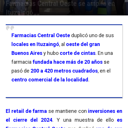
Farmacias Central Oeste se amplía en
Ituzaingó
Por
Cristina Kroll / Florencia Lippo
-
03/12/2024 19:00
Farmacias
Central Oeste
duplicó uno de sus
locales en Ituzaingó
, al
oeste del gran
Buenos Aires
y hubo
corte de cintas
. En una
farmacia
fundada hace más de 20 años
s
e
pasó de
200 a 420 metros cuadrados
, en el
centro comercial de la localidad
.
El
retail de farma
se mantiene con
inversiones en
el cierre del 2024
. Y una muestra de ello
es