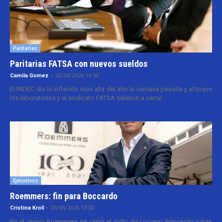
Paritarias
Paritarias FATSA con nuevos sueldos
Camila Gomez
-
22/04/2026 14:30
El INDEC dio la inflación más alta del año la semana pasada y al toque
los laboratorios y el sindicato FATSA salieron a cerrar...
Ejecutivos
Roemmers: fin para Boccardo
Cristina Kroll
-
20/05/2026 13:00
En el grupo Roemmers se cerró el ciclo de Luciano Boccardo y tras