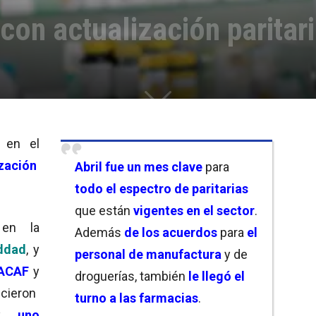
on actualización paritar
 en el
zación
Abril fue un mes clave
para
todo el espectro de paritarias
que están
vigentes en el sector
.
 en la
Además
de los acuerdos
para
el
ddad
, y
personal de manufactura
y de
FACAF
y
droguerías, también
le llegó el
ecieron
turno a las farmacias
.
y
uno