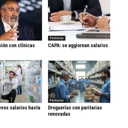
Paritarias
sión con clínicas
CAPA: se aggiornan salarios
Paritarias
vos salarios hasta
Droguerías con paritarias
renovadas