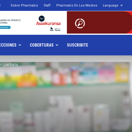
8
Sobre Pharmabiz
Staff
Pharmabiz En Los Medios
Language
armabiz.NET
ECCIONES
COBERTURAS
SUSCRIBITE
n paritaria