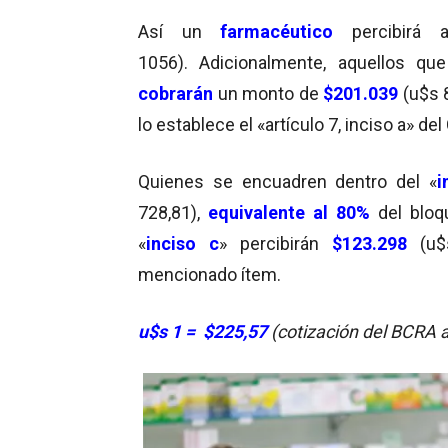
Así un
farmacéutico
percibirá
1056). Adicionalmente, aquellos
cobrarán
un monto de
$201.039
(u$s 
lo establece el «artículo 7, inciso a» d
Quienes se encuadren dentro del «
i
728,81),
equivalente al 80%
del bloqu
«
inciso c
» percibirán
$123.298
(u$s
mencionado ítem.
u$s 1 = $225,57
(cotización del BCRA 