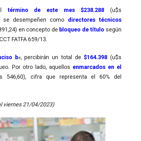
 al
término de este mes $238.288
(u$s
 que se desempeñen como
directores técnicos
891,24) en concepto de
bloqueo
de título
según
el CCT FATFA 659/13.
nciso b
«, percibirán un total de
$164.398
(u$s
eo. Por otro lado, aquellos
enmarcados en el
 546,60), cifra que representa el 60% del
al viernes 21/04/2023)