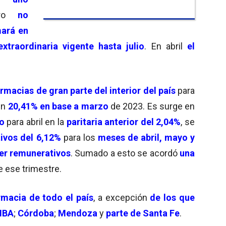
ro
no
mará en
xtraordinaria vigente hasta julio
. En abril
el
rmacias de gran parte del interior del país
para
un
20,41% en base a marzo
de 2023. Es surge en
o
para abril en la
paritaria anterior del 2,04%
, se
ivos del 6,12%
para los
meses de abril, mayo y
ser remunerativos
. Sumado a esto se acordó
una
 ese trimestre.
macia de todo el país
, a excepción
de los que
MBA
;
Córdoba
;
Mendoza
y
parte de Santa Fe
.