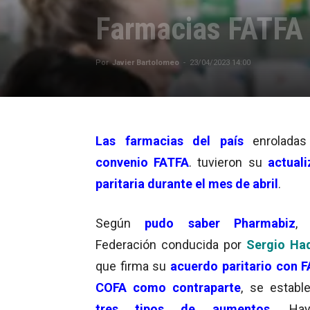
Farmacias FATFA c
Por
Javier Bartolomeo
-
23/04/2023 14:00
Las farmacias del país
enroladas
convenio
FATFA
. tuvieron su
actuali
paritaria durante el mes de abril
.
Según
pudo saber Pharmabiz
,
Federación conducida por
Sergio Ha
que firma su
acuerdo paritario con 
COFA como contraparte
, se establ
tres tipos de aumentos
. Ha