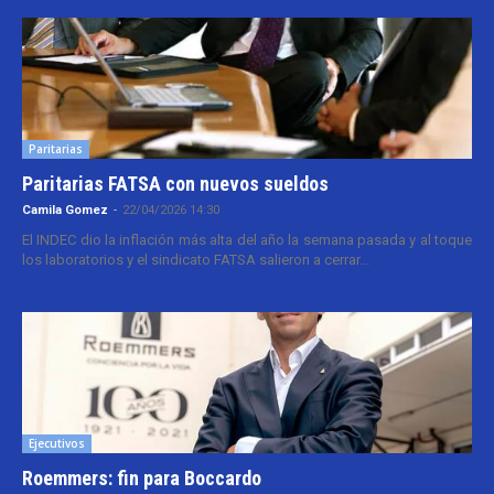
Paritarias
Paritarias FATSA con nuevos sueldos
Camila Gomez
-
22/04/2026 14:30
El INDEC dio la inflación más alta del año la semana pasada y al toque
los laboratorios y el sindicato FATSA salieron a cerrar...
Ejecutivos
Roemmers: fin para Boccardo