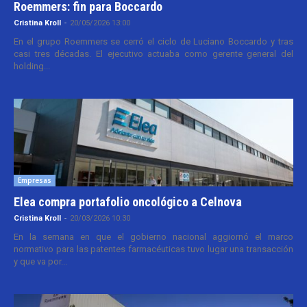
Roemmers: fin para Boccardo
Cristina Kroll
-
20/05/2026 13:00
En el grupo Roemmers se cerró el ciclo de Luciano Boccardo y tras
casi tres décadas. El ejecutivo actuaba como gerente general del
holding...
Empresas
Elea compra portafolio oncológico a Celnova
Cristina Kroll
-
20/03/2026 10:30
En la semana en que el gobierno nacional aggiornó el marco
normativo para las patentes farmacéuticas tuvo lugar una transacción
y que va por...