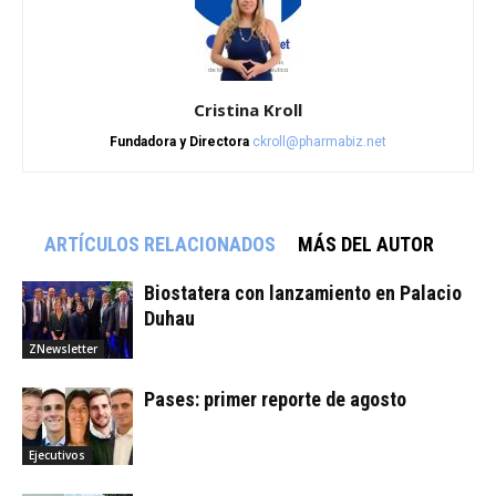
Cristina Kroll
Fundadora y Directora
ckroll@pharmabiz.net
ARTÍCULOS RELACIONADOS
MÁS DEL AUTOR
Biostatera con lanzamiento en Palacio
Duhau
ZNewsletter
Pases: primer reporte de agosto
Ejecutivos