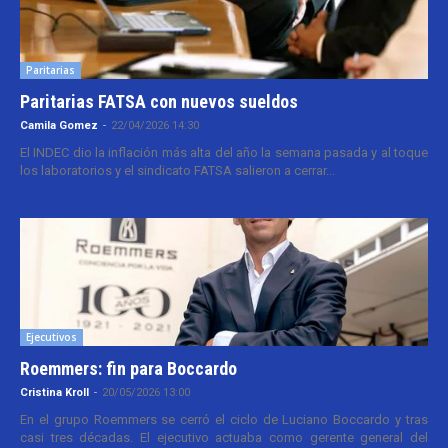
Paritarias
Paritarias FATSA con nuevos sueldos
Camila Gomez
-
22/04/2026 14:30
El INDEC dio la inflación más alta del año la semana pasada y al toque
los laboratorios y el sindicato FATSA salieron a cerrar...
Ejecutivos
Roemmers: fin para Boccardo
Cristina Kroll
-
20/05/2026 13:00
En el grupo Roemmers se cerró el ciclo de Luciano Boccardo y tras
casi tres décadas. El ejecutivo actuaba como gerente general del