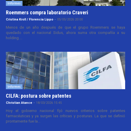
Informes
Roemmers compra laboratorio Craveri
Cristina Kroll / Florencia Lippo
-
05/05/2026 20:00
Menos de un año después de que el grupo Roemmers se haya
quedado con el nacional Sidus, ahora suma otra compañía a su
holding....
Informes
CILFA: postura sobre patentes
Christian Atance
-
18/03/2026 15:45
Hoy el gobierno nacional fijó nuevos criterios sobre patentes
farmacéuticas y ya surgen las críticas y posturas. La que se definió
prontamente fue la...