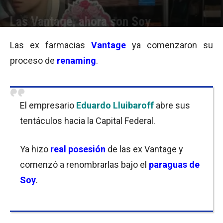
Las Vantage, ahora son Soy
Por
Cristina Kroll
-
19/10/2015 10:45
Las ex farmacias
Vantage
ya comenzaron su
proceso de
renaming
.
El empresario
Eduardo Lluibaroff
abre sus
tentáculos hacia la Capital Federal.
Ya hizo
real posesión
de las ex Vantage y
comenzó a renombrarlas bajo el
paraguas de
Soy
.