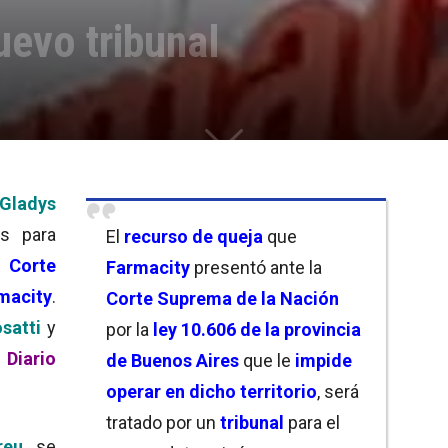
uevo tribunal
 Gladys
s para
El
recurso de queja
que
 Corte
Farmacity
presentó ante la
macity
.
Corte Suprema de la Nación
satti
y
por la
ley 10.606 de la provincia
 Diario
de Buenos Aires
que le
impide
operar en dicho territorio
, será
tratado por un
tribunal
para el
eu
se