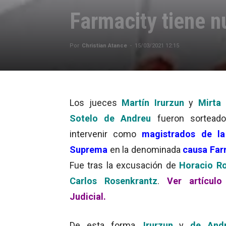
Farmacity tiene n
Por
Christian Atance
-
15/03/2021 12:15
Los jueces
Martín Irurzun
y
Mirta
Sotelo de Andreu
fueron sorteado
intervenir como
magistrados de la
Suprema
en la denominada
causa Far
Fue tras la excusación de
Horacio Ro
Carlos Rosenkrantz
.
Ver artículo
Judicial.
De esta forma,
Irurzun
y
de Andr