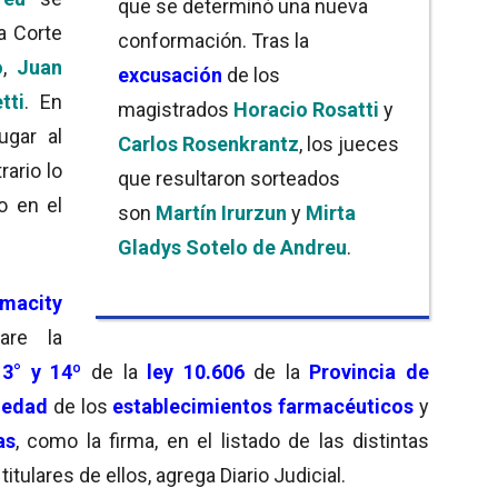
que se determinó una nueva
a Corte
conformación. Tras la
o
,
Juan
excusación
de los
tti
. En
magistrados
Horacio Rosatti
y
ugar al
Carlos Rosenkrantz
, los jueces
rario lo
que resultaron sorteados
o en el
son
Martín Irurzun
y
Mirta
Gladys Sotelo de Andreu
.
macity
are la
 3° y 14º
de la
ley 10.606
de la
Provincia de
iedad
de los
establecimientos farmacéuticos
y
as
, como la firma, en el listado de las distintas
tulares de ellos, agrega Diario Judicial.