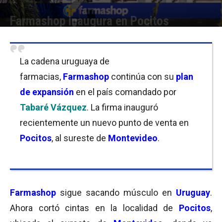
Farmashop inaugura en Pocitos
Por
Equipo de Redacción
-
02/08/2019 09:00
La cadena uruguaya de
farmacias,
Farmashop
continúa con su
plan
de expansión
en el país comandado por
Tabaré Vázquez
. La firma inauguró
recientemente un nuevo punto de venta en
Pocitos
, al sureste de
Montevideo
.
Farmashop
sigue sacando músculo en
Uruguay
.
Ahora cortó cintas en la localidad de
Pocitos
,