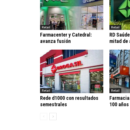
Retail
Retail
Farmacenter y Catedral:
RD Saúde:
avanza fusión
mitad de
Retail
Retail
Rede d1000 con resultados
Farmacia
semestrales
100 años