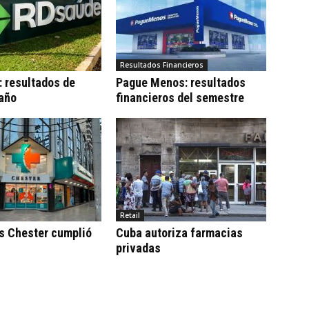
Resultados Financieros
 resultados de
Pague Menos: resultados
 año
financieros del semestre
Retail
s Chester cumplió
Cuba autoriza farmacias
privadas