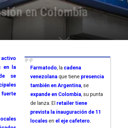
sión en Colombia
 activo
 en la
Farmatodo
, la
cadena
de se
venezolana
que tiene
presencia
ipales
también en Argentina
, se
a
fuerte
expande en Colombia
, su punta
de lanza. El
retailer tiene
prevista la inauguración de 11
locales
locales
en
el eje cafetero
.
icados