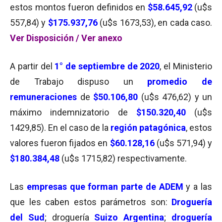
estos montos fueron definidos en
$58.645,92
(u$s
557,84) y
$175.937,76
(u$s 1673,53), en cada caso.
Ver Disposición
/
Ver anexo
A partir del
1° de septiembre de 2020
, el Ministerio
de Trabajo dispuso un
promedio de
remuneraciones
de
$50.106,80
(u$s 476,62) y un
máximo indemnizatorio de
$150.320,40
(u$s
1429,85). En el caso de la
región patagónica
, estos
valores fueron fijados en
$60.128,16
(u$s 571,94) y
$180.384,48
(u$s 1715,82) respectivamente.
Las
empresas que forman parte de ADEM
y a las
que les caben estos parámetros son:
Droguería
del Sud
; droguería
Suizo Argentina
;
droguería