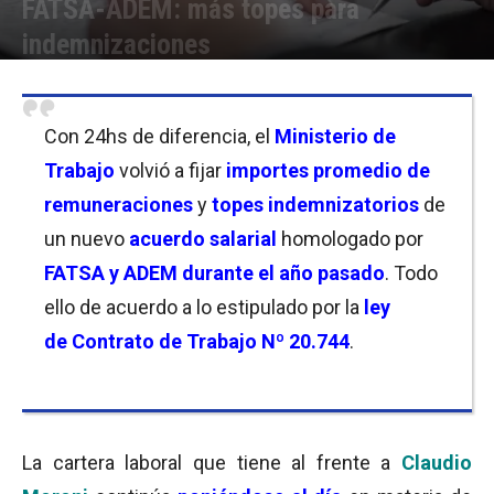
FATSA-ADEM: más topes para
indemnizaciones
Por
Christian Atance
-
28/10/2021 09:00
Con 24hs de diferencia, el
Ministerio de
Trabajo
volvió a fijar
im
portes promedio de
remuneraciones
y
topes indemnizatorios
de
un nuevo
acuerdo salarial
homologado por
FATSA y ADEM durante el año pasado
. Todo
ello de acuerdo a lo estipulado por la
ley
de
Contrato de Trabajo Nº 20.744
.
La cartera laboral que tiene al frente a
Claudio