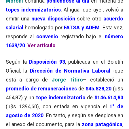
Moroni
continúa
poniéndose al día
en materia de
topes indemnizatorios
. Al igual que ayer, volvió a
emitir una
nueva disposición
sobre otro
acuerdo
salarial
homologado por
FATSA y ADEM
. Esta vez,
responde al
convenio
registrado bajo el
número
1639/20
.
Ver artículo
.
Según la
Disposición 93
, publicada en el Boletín
Oficial, la
Dirección de Normativa Laboral
-que
está a cargo de
Jorge Titiro
– estableció un
promedio de remuneraciones
de
$45.828,20
(u$s
464,87) y un
tope indemnizatorio
de
$146.614,80
(u$s 1394,60), con entada en vigencia el
1° de
agosto de 2020
. En tanto, y según se desglosa en
el anexo del documento, para la
zona patagónica
,