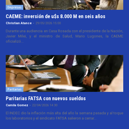
Empresas
CAEME: inversión de u$s 8.000 M en seis años
Christian Atance
-
29/05/2026 15:00
Durante una audiencia en Casa Rosada con el presidente de la Nación,
Javier Milei, y el ministro de Salud, Mario Lugones, la CAEME
oficializó...
Paritarias
Paritarias FATSA con nuevos sueldos
Camila Gomez
-
22/04/2026 14:30
El INDEC dio la inflación más alta del año la semana pasada y al toque
los laboratorios y el sindicato FATSA salieron a cerrar...