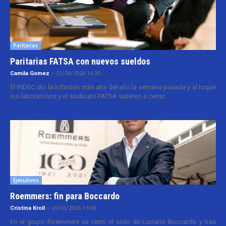
Paritarias
Paritarias FATSA con nuevos sueldos
Camila Gomez
-
22/04/2026 14:30
El INDEC dio la inflación más alta del año la semana pasada y al toque
los laboratorios y el sindicato FATSA salieron a cerrar...
Ejecutivos
Roemmers: fin para Boccardo
Cristina Kroll
-
20/05/2026 13:00
En el grupo Roemmers se cerró el ciclo de Luciano Boccardo y tras