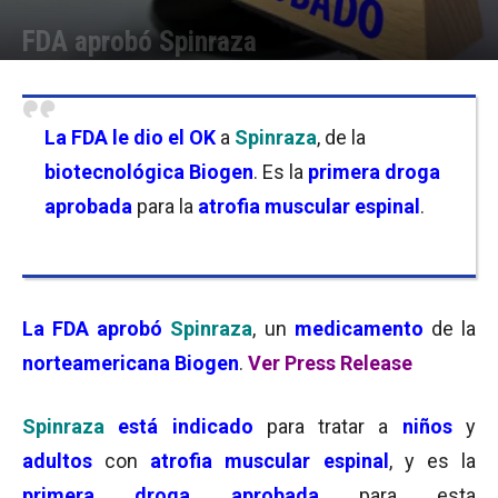
FDA aprobó Spinraza
Por
Equipo de Redacción
-
26/12/2016 09:00
La FDA
le dio el OK
a
Spinraza
, de la
biotecnológica Biogen
. Es la
primera droga
aprobada
para la
atrofia muscular espinal
.
La FDA
aprobó
Spinraza
, un
medicamento
de la
norteamericana Biogen
.
Ver Press Release
Spinraza
está indicado
para tratar a
niños
y
adultos
con
atrofia muscular espinal
, y es la
primera droga aprobada
para esta