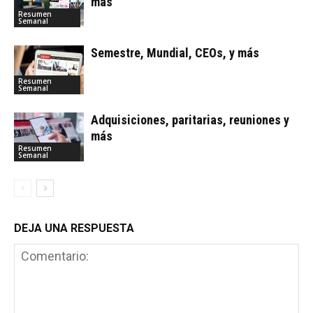
más
Resumen
Semanal
Semestre, Mundial, CEOs, y más
Resumen
Semanal
Adquisiciones, paritarias, reuniones y
más
Resumen
Semanal
DEJA UNA RESPUESTA