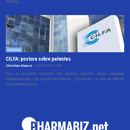
holding....
Informes
CILFA: postura sobre patentes
Christian Atance
-
18/03/2026 15:45
Hoy el gobierno nacional fijó nuevos criterios sobre patentes
farmacéuticas y ya surgen las críticas y posturas. La que se definió
prontamente fue la...