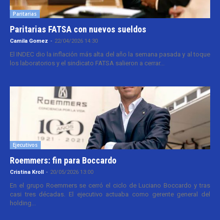
Paritarias
Paritarias FATSA con nuevos sueldos
Camila Gomez
-
22/04/2026 14:30
El INDEC dio la inflación más alta del año la semana pasada y al toque
los laboratorios y el sindicato FATSA salieron a cerrar...
Ejecutivos
Roemmers: fin para Boccardo
Cristina Kroll
-
20/05/2026 13:00
En el grupo Roemmers se cerró el ciclo de Luciano Boccardo y tras
casi tres décadas. El ejecutivo actuaba como gerente general del
holding...