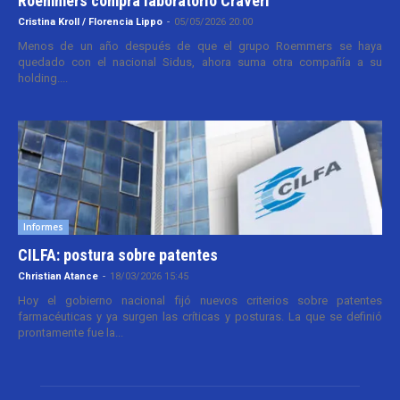
Roemmers compra laboratorio Craveri
Cristina Kroll / Florencia Lippo
-
05/05/2026 20:00
Menos de un año después de que el grupo Roemmers se haya
quedado con el nacional Sidus, ahora suma otra compañía a su
holding....
Informes
CILFA: postura sobre patentes
Christian Atance
-
18/03/2026 15:45
Hoy el gobierno nacional fijó nuevos criterios sobre patentes
farmacéuticas y ya surgen las críticas y posturas. La que se definió
prontamente fue la...