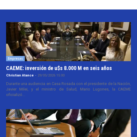
Empresas
CAEME: inversión de u$s 8.000 M en seis años
Christian Atance
-
29/05/2026 15:00
Durante una audiencia en Casa Rosada con el presidente de la Nación,
Javier Milei, y el ministro de Salud, Mario Lugones, la CAEME
oficializó...