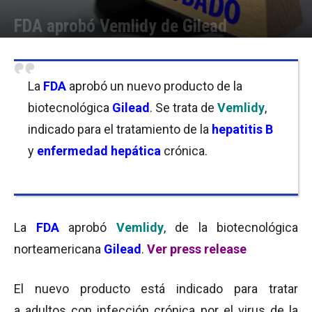
FDA aprobó Vemlidy de Gilead
Por
Equipo de Redacción
-
14/11/2016 12:00
La
FDA
aprobó un nuevo producto de la
biotecnológica
Gilead
. Se trata de
Vemlidy
,
indicado para el tratamiento de la
hepatitis B
y
enfermedad hepática
crónica.
La
FDA
aprobó
Vemlidy
, de la biotecnológica
norteamericana
Gilead
.
Ver press release
El nuevo producto está indicado para tratar
a adultos con infección crónica por el virus de la