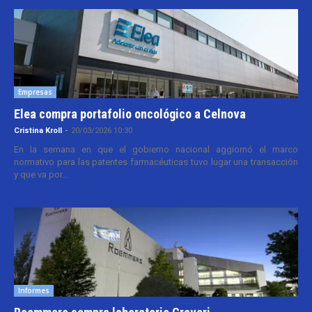
Empresas
Elea compra portafolio oncológico a Celnova
Cristina Kroll
-
20/03/2026 10:30
En la semana en que el gobierno nacional aggiornó el marco
normativo para las patentes farmacéuticas tuvo lugar una transacción
y que va por...
Informes