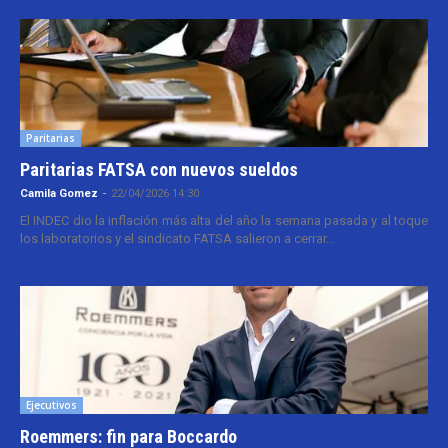
Paritarias
Paritarias FATSA con nuevos sueldos
Camila Gomez
-
22/04/2026 14:30
El INDEC dio la inflación más alta del año la semana pasada y al toque
los laboratorios y el sindicato FATSA salieron a cerrar...
Ejecutivos
Roemmers: fin para Boccardo