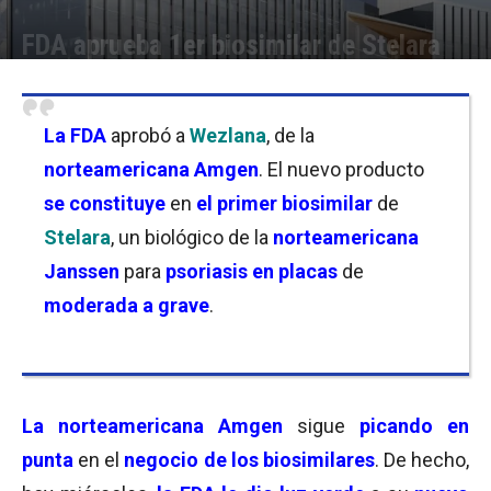
FDA aprueba 1er biosimilar de Stelara
Por
Facundo Rivera
-
31/10/2023 22:00
La
FDA
aprobó a
Wezlana
, de la
norteamericana Amgen
. El nuevo producto
se constituye
en
el primer biosimilar
de
Stelara
, un biológico de la
norteamericana
Janssen
para
psoriasis en placas
de
moderada a grave
.
La norteamericana Amgen
sigue
picando en
punta
en el
negocio de los biosimilares
. De hecho,