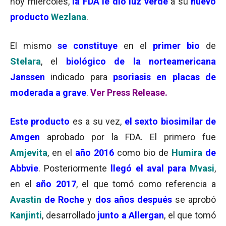
hoy miércoles,
la FDA le dio luz verde
a su
nuevo
producto
Wezlana
.
El mismo
se constituye
en el
primer bio
de
Stelara
, el
biológico de la norteamericana
Janssen
indicado para
psoriasis en placas de
moderada a grave
.
Ver Press Release.
Este producto
es a su vez,
el sexto biosimilar de
Amgen
aprobado por la FDA. El primero fue
Amjevita
, en el
año 2016
como bio de
Humira
de
Abbvie
. Posteriormente
llegó el aval para
Mvasi
,
en el
año 2017
, el que tomó como referencia a
Avastin
de Roche
y
dos años después
se aprobó
Kanjinti
, desarrollado
junto a Allergan
, el que tomó