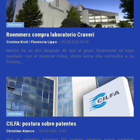
Informes
Roemmers compra laboratorio Craveri
Cristina Kroll / Florencia Lippo
-
05/05/2026 20:00
Menos de un año después de que el grupo Roemmers se haya
quedado con el nacional Sidus, ahora suma otra compañía a su
holding....
Informes
CILFA: postura sobre patentes
Christian Atance
-
18/03/2026 15:45
Hoy el gobierno nacional fijó nuevos criterios sobre patentes