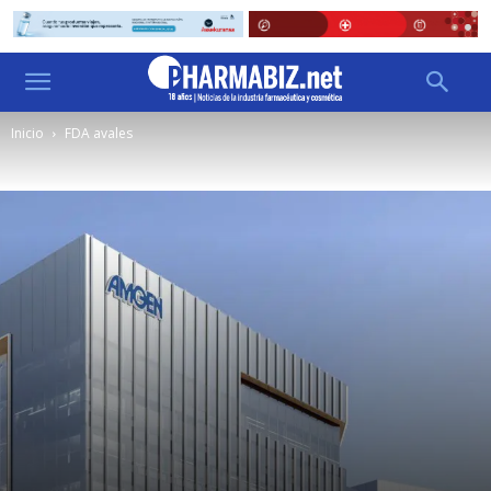
Inicio
FDA avales