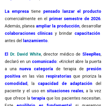
La empresa
tiene
pensado lanzar el producto
comercialmente en el
primer semestre de 2026
.
Además, planea
ampliar la producción
, desarrollar
colaboraciones clínicas
y brindar
capacitación
antes del
lanzamiento
.
El
Dr. David White
, director médico de
SleepRes
,
declaró en un
comunicado
: «Kricket abre la puerta
a una
nueva categoría
de terapia de
presión
positiva
en las vías
respiratorias
que prioriza la
comodidad
, la
capacidad de adaptación
del
paciente y el uso en
situaciones reales
, a la vez
que ofrece la
terapia
que los pacientes necesitan.
Este
equilibrio es fundamental
si queremos