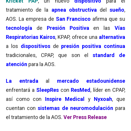
Kricket PAP
, un nuevo
dispositivo
para el
tratamiento de la
apnea obstructiva
del
sueño
,
AOS. La empresa de
San Francisco
afirma que su
tecnología
de
Presión Positiva
en las
Vías
Respiratorias Kairos
, KPAP, ofrece una
alternativa
a los
dispositivos
de
presión positiva continua
tradicionales, CPAP, que son el
standard de
atención
para la AOS.
La entrada
al
mercado estadounidense
enfrentará a
SleepRes
con
ResMed
, líder en CPAP,
así como con
Inspire Medical
y
Nyxoah
, que
cuentan con
sistemas de neuromodulación
para
el tratamiento de la AOS.
Ver Press Release