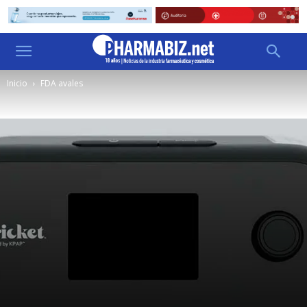
Inicio
FDA avales