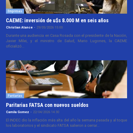
Empresas
CAEME: inversión de u$s 8.000 M en seis años
Christian Atance
-
29/05/2026 15:00
Durante una audiencia en Casa Rosada con el presidente de la Nación,
Javier Milei, y el ministro de Salud, Mario Lugones, la CAEME
oficializó...
Paritarias
Paritarias FATSA con nuevos sueldos
Camila Gomez
-
22/04/2026 14:30
El INDEC dio la inflación más alta del año la semana pasada y al toque
los laboratorios y el sindicato FATSA salieron a cerrar...