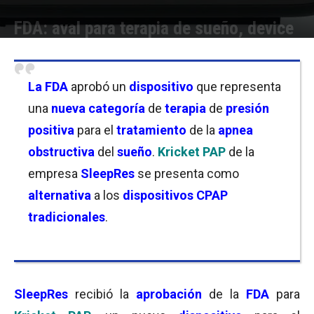
FDA: aval para terapia de sueño, device
Por
Joseph Foley
-
17/12/2025 18:00
La
FDA
aprobó un
dispositivo
que representa
una
nueva categoría
de
terapia
de
presión
positiva
para el
tratamiento
de la
apnea
obstructiva
del
sueño
.
Kricket PAP
de la
empresa
SleepRes
se presenta como
alternativa
a los
dispositivos CPAP
tradicionales
.
SleepRes
recibió la
aprobación
de la
FDA
para