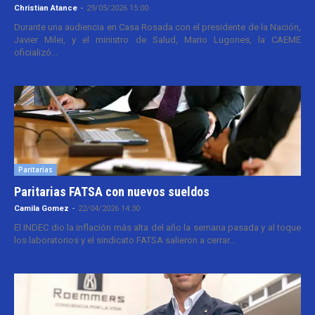
Christian Atance
-
29/05/2026 15:00
Durante una audiencia en Casa Rosada con el presidente de la Nación,
Javier Milei, y el ministro de Salud, Mario Lugones, la CAEME
oficializó...
Paritarias
Paritarias FATSA con nuevos sueldos
Camila Gomez
-
22/04/2026 14:30
El INDEC dio la inflación más alta del año la semana pasada y al toque
los laboratorios y el sindicato FATSA salieron a cerrar...