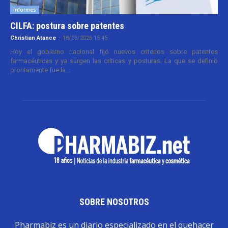
Informes
CILFA: postura sobre patentes
Christian Atance
-
18/03/2026 15:45
Hoy el gobierno nacional fijó nuevos criterios sobre patentes
farmacéuticas y ya surgen las críticas y posturas. La que se definió
prontamente fue la...
SOBRE NOSOTROS
Pharmabiz es un diario especializado en el quehacer