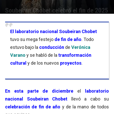
Soubeiran Chobet celebró el fin de 2025
Por
Nicolás País
-
17/12/2025 19:00
El laboratorio nacional Soubeiran Chobet
tuvo su mega festejo
de fin de año
. Todo
estuvo bajo la
conducción
de
Verónica
Varano
y se habló de la
transformación
cultural
y de los nuevos
proyectos
.
En esta parte de diciembre
el
laboratorio
nacional Soubeiran Chobet
llevó a cabo su
celebración de fin de año
y de la mano de todos