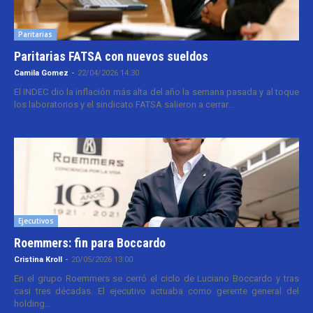
Paritarias
Paritarias FATSA con nuevos sueldos
Camila Gomez
-
22/04/2026 14:30
El INDEC dio la inflación más alta del año la semana pasada y al toque
los laboratorios y el sindicato FATSA salieron a cerrar...
Ejecutivos
Roemmers: fin para Boccardo
Cristina Kroll
-
20/05/2026 13:00
En el grupo Roemmers se cerró el ciclo de Luciano Boccardo y tras
casi tres décadas. El ejecutivo actuaba como gerente general del
holding...