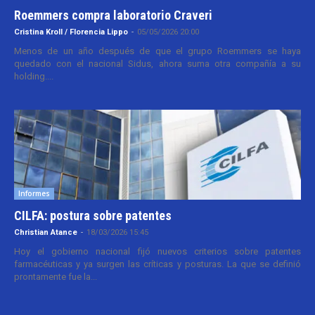
Roemmers compra laboratorio Craveri
Cristina Kroll / Florencia Lippo
-
05/05/2026 20:00
Menos de un año después de que el grupo Roemmers se haya
quedado con el nacional Sidus, ahora suma otra compañía a su
holding....
Informes
CILFA: postura sobre patentes
Christian Atance
-
18/03/2026 15:45
Hoy el gobierno nacional fijó nuevos criterios sobre patentes
farmacéuticas y ya surgen las críticas y posturas. La que se definió
prontamente fue la...