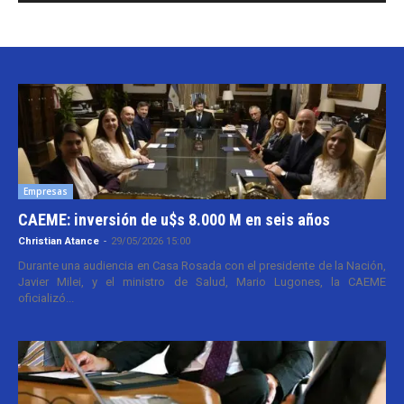
Empresas
CAEME: inversión de u$s 8.000 M en seis años
Christian Atance
-
29/05/2026 15:00
Durante una audiencia en Casa Rosada con el presidente de la Nación,
Javier Milei, y el ministro de Salud, Mario Lugones, la CAEME
oficializó...