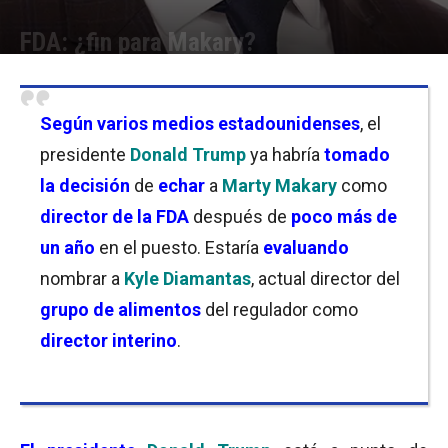
FDA: ¿fin para Makary?
Por
Joseph Foley
-
08/05/2026 19:00
Según varios medios estadounidenses
, el
presidente
Donald Trump
ya habría
tomado
la decisión
de
echar
a
Marty Makary
como
director de la FDA
después de
poco más de
un año
en el puesto. Estaría
evaluando
nombrar a
Kyle Diamantas
, actual director del
grupo de alimentos
del regulador como
director interino
.