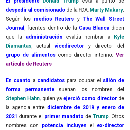
El presidente
Donald Trump
está a punto de
despedir al comisionado
de la FDA,
Marty Makary
.
Según los
medios Reuters
y
The Wall Street
Journal
, fuentes dentro de la
Casa Blanca
dicen
que la
administración
evalúa nombrar a
Kyle
Diamantas
, actual
vicedirector
y director del
grupo de alimentos
como director interino.
Ver
artículo de Reuters
En cuanto
a
candidatos
para ocupar el
sillón de
forma permanente
suenan los nombres del
Stephen Hahn
, quien ya
ejerció como director
de
la agencia entre
diciembre de 2019 y enero de
2021
durante el
primer mandato
de
Trump
. Otros
nombres con
potencia incluyen
el
ex-director