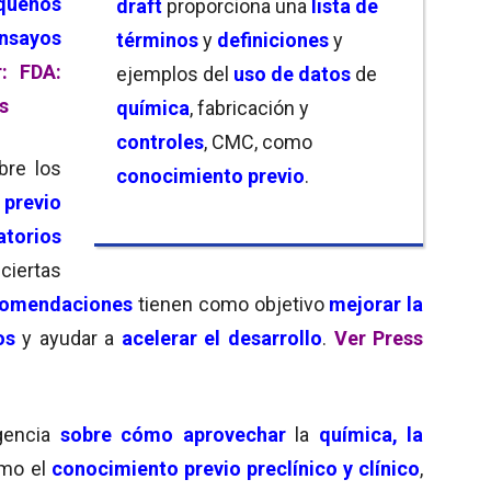
queño
s
draft
proporciona una
lista de
nsayos
términos
y
definiciones
y
r: FDA:
ejemplos del
uso de
datos
de
s
química
, fabricación y
controles
, CMC, como
bre los
conocimiento previo
.
revio
atorios
iertas
comendaciones
tienen como objetivo
mejorar la
os
y ayudar a
acelerar el desarrollo
.
Ver Press
gencia
sobre cómo aprovechar
la
química, la
omo el
conocimiento previo preclínico y clínico
,