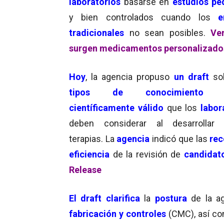
laboratorios
basarse en
estudios
pe
y bien controlados cuando los
e
tradicionales
no sean posibles.
Ve
surgen medicamentos personalizado
Hoy
, la agencia propuso
un draft
so
tipos de conocimiento p
científicamente válido
que los
labor
deben considerar al desarrollar c
terapias. La
agencia
indicó que las
re
eficiencia
de la revisión de
candidat
Release
El draft clarifica
la
postura
de la a
fabricación y controles
(CMC), así c