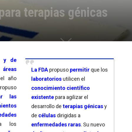
para terapias génicas
s y de
s
áreas
La
FDA
propuso
permitir
que los
del año
laboratorios
utilicen el
propuso
conocimiento científico
ar las
existente
para agilizar el
ntos
desarrollo de
terapias génicas
y
edades
de
células
dirigidas a
a los
enfermedades raras
. Su nuevo