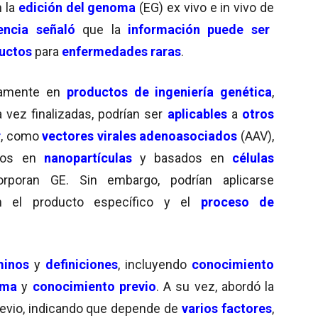
n la
edición del genoma
(EG) ex vivo e in vivo de
encia señaló
que la
información puede ser
ductos
para
enfermedades raras
.
camente en
productos de ingeniería genética
,
a vez finalizadas, podrían ser
aplicables
a
otros
r
, como
vectores virales adenoasociados
(AAV),
os ​​en
nanopartículas
y basados ​​en
células
poran GE. Sin embargo, podrían aplicarse
el producto específico y el
proceso de
minos
y
definiciones
, incluyendo
conocimiento
rma
y
conocimiento previo
. A su vez, abordó la
evio, indicando que depende de
varios factores
,