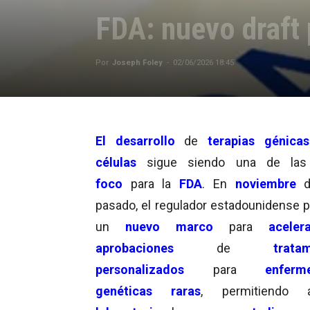
FDA: nuevo draft 
Por
Joseph Foley
-
02/06/2026 18:45
El desarrollo
de
terapias génica
células
sigue siendo una de la
foco
para la
FDA
.
En
noviembre
pasado, el regulador estadounidense 
un
nuevo marco
para
aceler
aprobaciones
de
tratamie
personalizados
para
enferm
genéticas raras
, permitiendo 