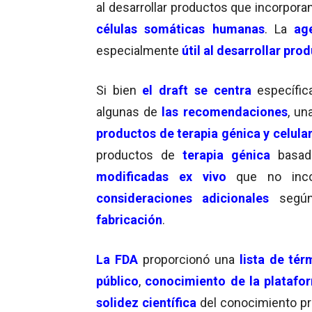
al desarrollar productos que incorpora
células somáticas humanas
. La
ag
especialmente
útil al desarrollar pro
Si bien
el draft se centra
específi
algunas de
las recomendaciones
, un
productos de terapia génica y celula
productos de
terapia génica
basad
modificadas ex vivo
que no incor
consideraciones adicionales
según 
fabricación
.
La FDA
proporcionó una
lista de tér
público
,
conocimiento de la platafo
solidez científica
del conocimiento pr