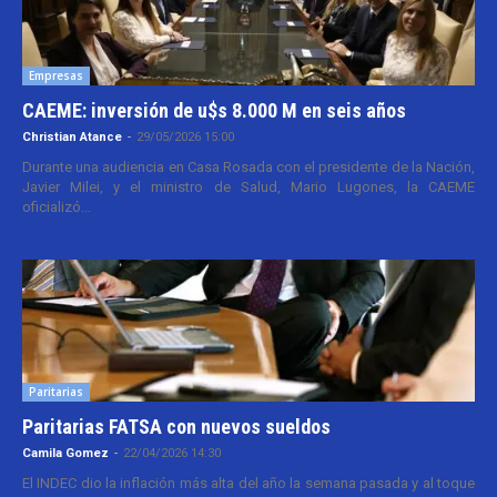
Empresas
CAEME: inversión de u$s 8.000 M en seis años
Christian Atance
-
29/05/2026 15:00
Durante una audiencia en Casa Rosada con el presidente de la Nación,
Javier Milei, y el ministro de Salud, Mario Lugones, la CAEME
oficializó...
Paritarias
Paritarias FATSA con nuevos sueldos
Camila Gomez
-
22/04/2026 14:30
El INDEC dio la inflación más alta del año la semana pasada y al toque