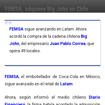
FEMSA, adquiere Big John en Chile
Por
Pamela Aguirre Leonetti
-
10/05/2016 09:30
FEMSA
sigue avanzando en Latam. Ahora
acordó la compra de la cadena chilena
Big
John
, del empresario
Juan Pablo Correa
, que
opera 49 locales.
FEMSA
, el embotellador de Coca-Cola en México,
sigue avanzado en el retail de
Latam
.
Ahora, según informó el medio chileno
Diario
Financiero
, la firma habría acordado la adquisición