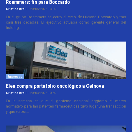
Roemmers: fin para Boccardo
Cristina Kroll
-
20/05/2026 13:00
En el grupo Roemmers se cerró el ciclo de Luciano Boccardo y tras
casi tres décadas. El ejecutivo actuaba como gerente general del
holding...
Empresas
Elea compra portafolio oncológico a Celnova
Cristina Kroll
-
20/03/2026 10:30
En la semana en que el gobierno nacional aggiornó el marco
normativo para las patentes farmacéuticas tuvo lugar una transacción
y que va por...