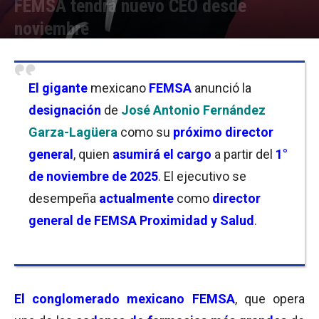
FEMSA tendrá nuevo CEO desde
noviembre
Por
Christian Atance
-
18/09/2025 12:30
El gigante
mexicano
FEMSA
anunció la
designación
de
José Antonio Fernández
Garza-Lagüera
como su
próximo director
general
, quien
asumirá el cargo
a partir del
1°
de noviembre de 2025
. El ejecutivo se
desempeña
actualmente
como
director
general de FEMSA Proximidad y Salud
.
El conglomerado mexicano FEMSA
, que opera