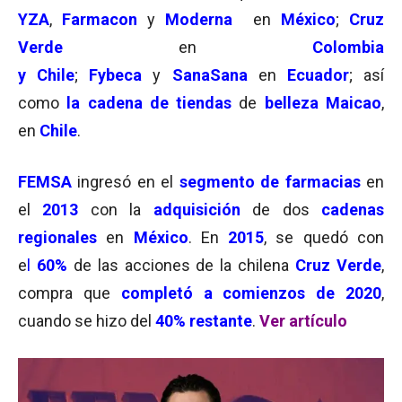
YZA
,
Farmacon
y
Moderna
en
México
;
Cruz
Verde
en
Colombia
y
Chile
;
Fybeca
y
SanaSana
en
Ecuador
; así
como
la cadena de tiendas
de
belleza
Maicao
,
en
Chile
.
FEMSA
ingresó en el
segmento de farmacias
en
el
2013
con la
adquisición
de dos
cadenas
regionales
en
México
. En
2015
, se quedó con
e
l
60%
de las acciones de la chilena
Cruz Verde
,
compra que
completó a comienzos de 2020
,
cuando se hizo del
40% restante
.
Ver artículo