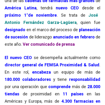
una de las
cadenas de farmacias más grandes
de
América Latina
, tendrá
nuevo CEO
desde el
próximo 1°de noviembre
. Se trata de
José
Antonio Fernández Garza-Lagüera
, quien fue
designado
en el marco del proceso de
planeación
de sucesión
de liderazgo
anunciado en febrero
de
este año.
Ver comunicado de prensa
El nuevo CEO
se desempeña actualmente como
director general de FEMSA Proximidad & Salud
.
En este rol,
encabeza
un equipo de más de
180.000 colaboradores
y tiene
responsabilidad
por una operación que
comprende
más de
28.000
tiendas
de proximidad en
11 países
en las
Américas y Europa, más de
4
.300
farmacias en