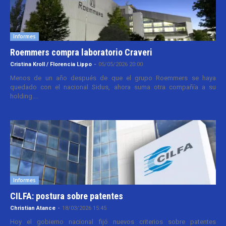
Informes
Roemmers compra laboratorio Craveri
Cristina Kroll / Florencia Lippo
-
05/05/2026 20:00
Menos de un año después de que el grupo Roemmers se haya
quedado con el nacional Sidus, ahora suma otra compañía a su
holding....
Informes
CILFA: postura sobre patentes
Christian Atance
-
18/03/2026 15:45
Hoy el gobierno nacional fijó nuevos criterios sobre patentes