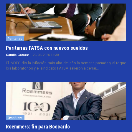
Paritarias
Paritarias FATSA con nuevos sueldos
Camila Gomez
-
22/04/2026 14:30
El INDEC dio la inflación más alta del año la semana pasada y al toque
los laboratorios y el sindicato FATSA salieron a cerrar...
Ejecutivos
Roemmers: fin para Boccardo