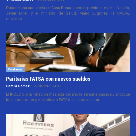
Durante una audiencia en Casa Rosada con el presidente de la Nación,
Javier Milei, y el ministro de Salud, Mario Lugones, la CAEME
oficializó...
Paritarias
Paritarias FATSA con nuevos sueldos
Camila Gomez
-
22/04/2026 14:30
El INDEC dio la inflación más alta del año la semana pasada y al toque
los laboratorios y el sindicato FATSA salieron a cerrar...