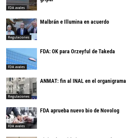
FDA avales
Malbrán e Illumina en acuerdo
Regulaciones
FDA: OK para Orzeyful de Takeda
FDA avales
ANMAT: fin al INAL en el organigrama
Regulaciones
FDA aprueba nuevo bio de Novolog
FDA avales