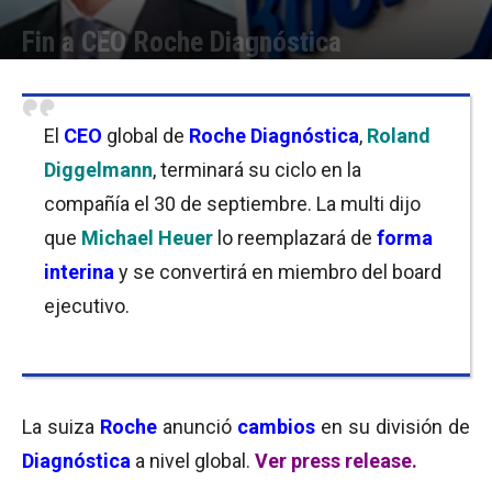
Fin a CEO Roche Diagnóstica
Por
Equipo de Redacción
-
28/08/2018 11:45
El
CEO
global de
Roche Diagnóstica
,
Roland
Diggelmann
, terminará su ciclo en la
compañía el 30 de septiembre. La multi dijo
que
Michael Heuer
lo reemplazará de
forma
interina
y se convertirá en miembro del board
ejecutivo.
La suiza
Roche
anunció
cambios
en su división de
Diagnóstica
a nivel global.
Ver press release.