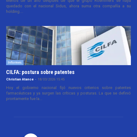
Menos de un año después de que el grupo Roemmers se haya
quedado con el nacional Sidus, ahora suma otra compañía a su
holding....
Informes
CILFA: postura sobre patentes
Christian Atance
-
18/03/2026 15:45
Hoy el gobierno nacional fijó nuevos criterios sobre patentes
farmacéuticas y ya surgen las críticas y posturas. La que se definió
prontamente fue la...