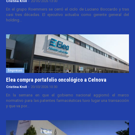
Cristina Kroll
-
20/05/2026 13:00
En el grupo Roemmers se cerró el ciclo de Luciano Boccardo y tras
casi tres décadas. El ejecutivo actuaba como gerente general del
holding...
Empresas
Elea compra portafolio oncológico a Celnova
Cristina Kroll
-
20/03/2026 10:30
En la semana en que el gobierno nacional aggiornó el marco
normativo para las patentes farmacéuticas tuvo lugar una transacción
y que va por...