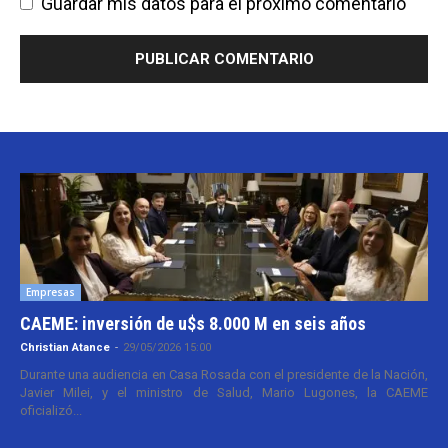
Guardar mis datos para el próximo comentario
Empresas
CAEME: inversión de u$s 8.000 M en seis años
Christian Atance
-
29/05/2026 15:00
Durante una audiencia en Casa Rosada con el presidente de la Nación,
Javier Milei, y el ministro de Salud, Mario Lugones, la CAEME
oficializó...