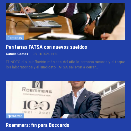
Paritarias
Paritarias FATSA con nuevos sueldos
Camila Gomez
-
22/04/2026 14:30
El INDEC dio la inflación más alta del año la semana pasada y al toque
los laboratorios y el sindicato FATSA salieron a cerrar...
Ejecutivos
Roemmers: fin para Boccardo