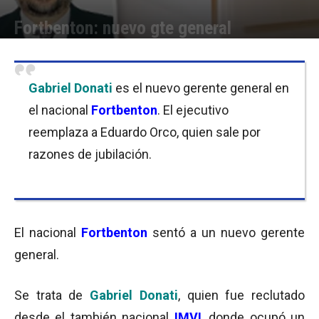
Fortbenton: nuevo gte general
Por
Equipo de Redacción
-
18/04/2017 12:30
Gabriel Donati
es el nuevo gerente general en
el nacional
Fortbenton
. El ejecutivo
reemplaza a Eduardo Orco, quien sale por
razones de jubilación.
El nacional
Fortbenton
sentó a un nuevo gerente
general.
Se trata de
Gabriel Donati
, quien fue reclutado
desde el también nacional
IMVI
, donde ocupó un