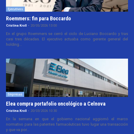
Ejecutivos
Roemmers: fin para Boccardo
Cristina Kroll
-
20/05/2026 13:00
En el grupo Roemmers se cerró el ciclo de Luciano Boccardo y tras
casi tres décadas. El ejecutivo actuaba como gerente general del
holding...
Empresas
Elea compra portafolio oncológico a Celnova
Cristina Kroll
-
20/03/2026 10:30
En la semana en que el gobierno nacional aggiornó el marco
normativo para las patentes farmacéuticas tuvo lugar una transacción
y que va por...