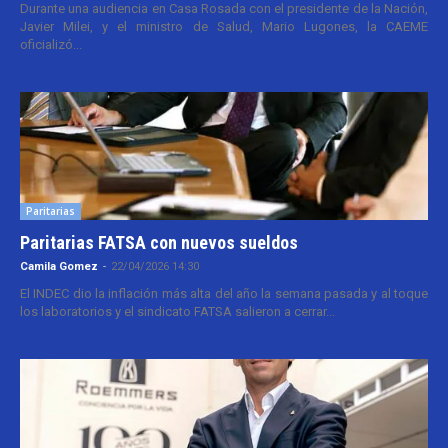
Durante una audiencia en Casa Rosada con el presidente de la Nación,
Javier Milei, y el ministro de Salud, Mario Lugones, la CAEME
oficializó...
Paritarias
Paritarias FATSA con nuevos sueldos
Camila Gomez
-
22/04/2026 14:30
El INDEC dio la inflación más alta del año la semana pasada y al toque
los laboratorios y el sindicato FATSA salieron a cerrar...