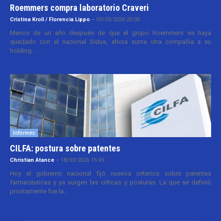
Roemmers compra laboratorio Craveri
Cristina Kroll / Florencia Lippo
-
05/05/2026 20:00
Menos de un año después de que el grupo Roemmers se haya
quedado con el nacional Sidus, ahora suma otra compañía a su
holding....
Informes
CILFA: postura sobre patentes
Christian Atance
-
18/03/2026 15:45
Hoy el gobierno nacional fijó nuevos criterios sobre patentes
farmacéuticas y ya surgen las críticas y posturas. La que se definió
prontamente fue la...