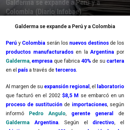
Galderma se expande a Perú y a
Colombia (Diario Infobae)
Por
Equipo de Redacción
-
25/07/2003 16:28
Galderma se expande a Perú y a Colombia
Perú
y
Colombia
serán los
nuevos destinos
de los
productos manufacturados
en la
Argentina
por
Galderma
,
empresa
que fabrica
40%
de su
cartera
en el
país
a través de
terceros
.
Al margen de su
expansión regional
, el
laboratorio
que facturó en el 2002
$8,5 M
se embarcó en un
proceso de sustitución
de
importaciones
, según
informó
Pedro Angulo
,
gerente general
de
Galderma
Argentina
. Según el
directivo
, el