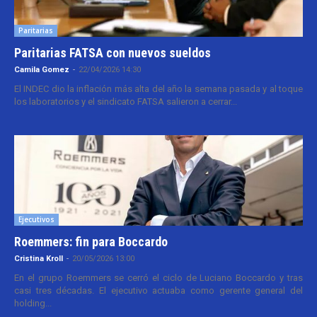
Paritarias
Paritarias FATSA con nuevos sueldos
Camila Gomez
-
22/04/2026 14:30
El INDEC dio la inflación más alta del año la semana pasada y al toque
los laboratorios y el sindicato FATSA salieron a cerrar...
Ejecutivos
Roemmers: fin para Boccardo
Cristina Kroll
-
20/05/2026 13:00
En el grupo Roemmers se cerró el ciclo de Luciano Boccardo y tras
casi tres décadas. El ejecutivo actuaba como gerente general del
holding...