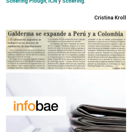
Schering Plough
,
ICN
y
Schering
.
Cristina Kroll