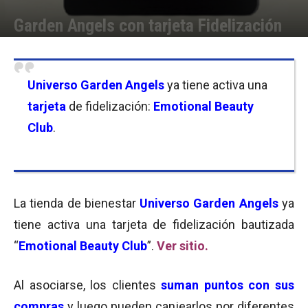
Garden Angels con tarjeta Fidelización
Por
Equipo de Redacción
-
29/07/2015 09:15
Universo Garden Angels
ya tiene activa una
tarjeta
de fidelización:
Emotional Beauty
Club
.
La tienda de bienestar
Universo Garden Angels
ya
tiene activa una tarjeta de fidelización bautizada
“
Emotional Beauty Club
”.
Ver sitio
.
Al asociarse, los clientes
suman puntos con sus
compras
y luego pueden canjearlos por diferentes