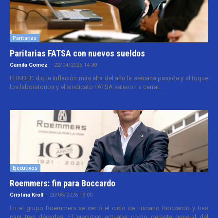
Paritarias
Paritarias FATSA con nuevos sueldos
Camila Gomez
-
22/04/2026 14:30
El INDEC dio la inflación más alta del año la semana pasada y al toque
los laboratorios y el sindicato FATSA salieron a cerrar...
Ejecutivos
Roemmers: fin para Boccardo
Cristina Kroll
-
20/05/2026 13:00
En el grupo Roemmers se cerró el ciclo de Luciano Boccardo y tras
casi tres décadas. El ejecutivo actuaba como gerente general del