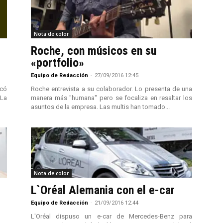
Nota de color
Roche, con músicos en su
«portfolio»
Equipo de Redacción
-
27/09/2016 12:45
icó
Roche entrevista a su colaborador. Lo presenta de una
La
manera más "humana" pero se focaliza en resaltar los
asuntos de la empresa. Las multis han tomado...
Nota de color
L`Oréal Alemania con el e-car
Equipo de Redacción
-
21/09/2016 12:44
L'Oréal dispuso un e-car de Mercedes-Benz para