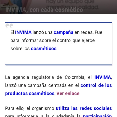
INVIMA, con cada cosmético
Por
Equipo de Redacción
-
02/02/2017 10:30
El
INVIMA
lanzó una
campaña
en redes. Fue
para informar sobre el control que ejerce
sobre los
cosméticos
.
La agencia regulatoria de Colombia, el
INVIMA
,
lanzó una campaña centrada en el
control de los
productos
co
sméticos
.
Ver enlace
Para ello, el organismo
utiliza las redes sociales
para informarle a la ciudadanía la
participación