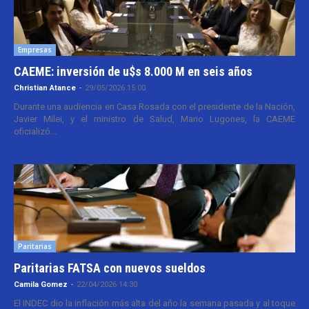
Empresas
CAEME: inversión de u$s 8.000 M en seis años
Christian Atance
-
29/05/2026 15:00
Durante una audiencia en Casa Rosada con el presidente de la Nación,
Javier Milei, y el ministro de Salud, Mario Lugones, la CAEME
oficializó...
Paritarias
Paritarias FATSA con nuevos sueldos
Camila Gomez
-
22/04/2026 14:30
El INDEC dio la inflación más alta del año la semana pasada y al toque