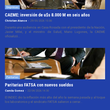
Empresas
CAEME: inversión de u$s 8.000 M en seis años
Christian Atance
-
29/05/2026 15:00
Durante una audiencia en Casa Rosada con el presidente de la Nación,
Javier Milei, y el ministro de Salud, Mario Lugones, la CAEME
oficializó...
Paritarias
Paritarias FATSA con nuevos sueldos
Camila Gomez
-
22/04/2026 14:30
El INDEC dio la inflación más alta del año la semana pasada y al toque
los laboratorios y el sindicato FATSA salieron a cerrar...