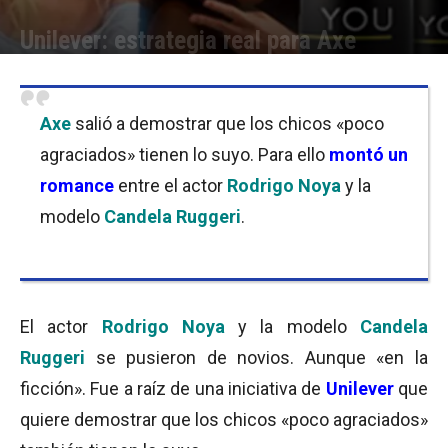
Unilever: estrategia real para Axe
Por
Equipo de Redacción
-
02/02/2017 10:00
Axe
salió a demostrar que los chicos «poco
agraciados» tienen lo suyo. Para ello
montó un
romance
entre el actor
Rodrigo Noya
y la
modelo
Candela Ruggeri
.
El actor
Rodrigo Noya
y la modelo
Candela
Ruggeri
se pusieron de novios. Aunque «en la
ficción». Fue a raíz de una iniciativa de
Unilever
que
quiere demostrar que los chicos «poco agraciados»