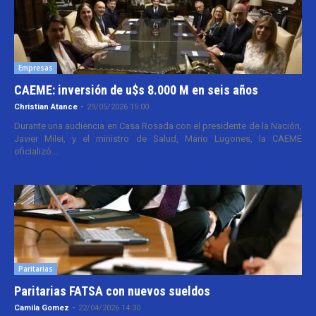
Empresas
CAEME: inversión de u$s 8.000 M en seis años
Christian Atance
-
29/05/2026 15:00
Durante una audiencia en Casa Rosada con el presidente de la Nación,
Javier Milei, y el ministro de Salud, Mario Lugones, la CAEME
oficializó...
Paritarias
Paritarias FATSA con nuevos sueldos
Camila Gomez
-
22/04/2026 14:30