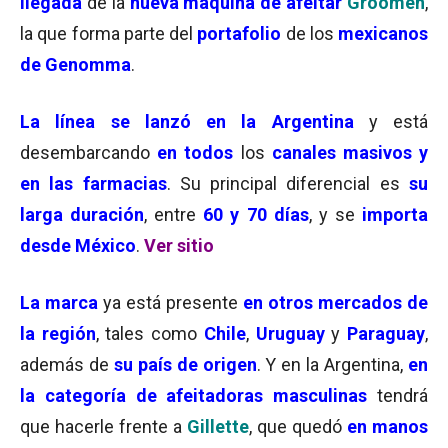
llegada
de la
nueva máquina de afeitar
Groomen
,
la que forma parte del
portafolio
de los
mexicanos
de Genomma
.
La línea se lanzó en la Argentina
y está
desembarcando
en todos
los
canales masivos y
en las farmacias
. Su principal diferencial es
su
larga duración
, entre
60 y 70 días
, y se
importa
desde México
.
Ver sitio
La
marca
ya está presente
en otros mercados de
la región
, tales como
Chile
,
Uruguay
y
Paraguay
,
además de
su país de origen
. Y en la Argentina,
en
la categoría de afeitadoras masculinas
tendrá
que hacerle frente a
Gillette
, que quedó
en manos