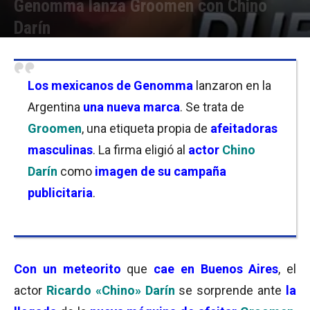
Genomma lanza Groomen con Chino
Darín
Por
Florencia Lippo
-
08/09/2025 15:15
Los mexicanos de Genomma
lanzaron en la
Argentina
una nueva marca
. Se trata de
Groomen
, una etiqueta propia de
afeitadoras
masculinas
. La firma eligió al
actor
Chino
Darín
como
imagen de su campaña
publicitaria
.
Con un meteorito
que
cae en Buenos Aires
, el
actor
Ricardo «Chino» Darín
se sorprende ante
la