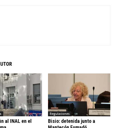
AUTOR
s
Regulaciones
n al INAL en el
Bisio: detenida junto a
ama
Mantecón Fumadó