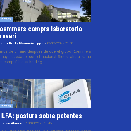
nformes
oemmers compra laboratorio
raveri
istina Kroll / Florencia Lippo
-
05/05/2026 20:00
nos de un año después de que el grupo Roemmers
 haya quedado con el nacional Sidus, ahora suma
ra compañía a su holding....
nformes
ILFA: postura sobre patentes
ristian Atance
-
18/03/2026 15:45