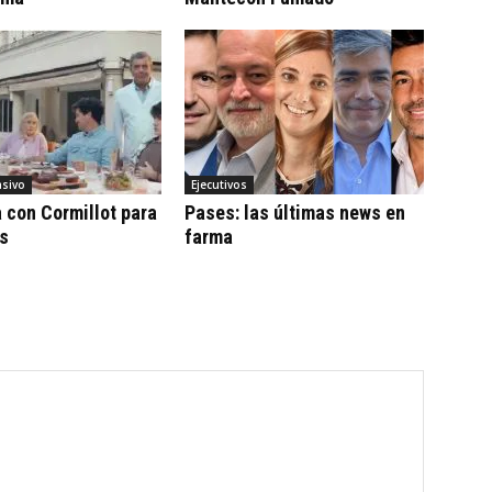
sivo
Ejecutivos
con Cormillot para
Pases: las últimas news en
cs
farma