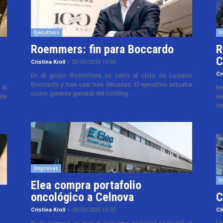
Ejecutivos
I
Roemmers: fin para Boccardo
R
C
Cristina Kroll
-
20/05/2026 13:00
Cr
En el grupo Roemmers se cerró el ciclo de Luciano
Boccardo y tras casi tres décadas. El ejecutivo actuaba
el
Me
como gerente general del holding...
 de
se
ot
Empresas
I
Elea compra portafolio
oncológico a Celnova
C
Cristina Kroll
-
20/03/2026 10:30
Ch