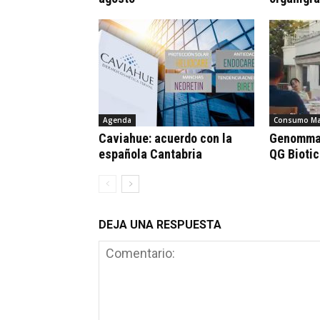
Agenda
Consumo Ma
Caviahue: acuerdo con la
Genomma 
española Cantabria
QG Bioti
DEJA UNA RESPUESTA