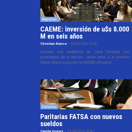
Empresas
CAEME: inversión de u$s 8.000
M en seis años
Christian Atance
-
29/05/2026 15:00
Durante una audiencia en Casa Rosada con 
presidente de la Nación, Javier Milei, y el ministro
Salud, Mario Lugones, la CAEME oficializó...
Paritarias
Paritarias FATSA con nuevos
sueldos
Camila Gomez
-
22/04/2026 14:30