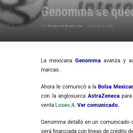
Genomma se qued
Por
Equipo de Redacción
-
21/05/2013 12:05
La mexicana
Genomma
avanza y av
marcas.
Ahora le comunicó a la
Bolsa Mexica
con la anglosueca
AstraZeneca
para 
venta
Losec A
.
Ver comunicado.
Genomma detalló en un comunicado qu
será financiada con líneas de crédito de