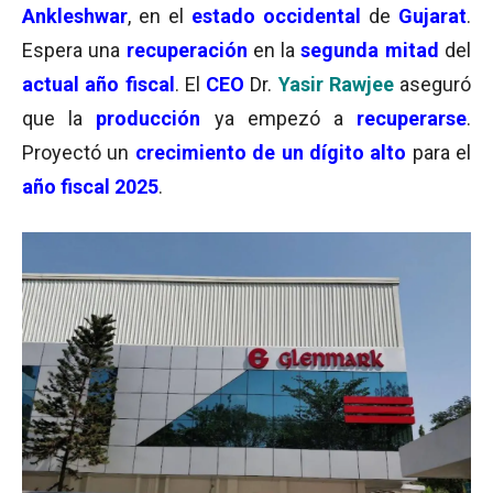
Ankleshwar
, en el
estado occidental
de
Gujarat
.
Espera una
recuperación
en la
segunda mitad
del
actual año fiscal
. El
CEO
Dr.
Yasir Rawjee
aseguró
que la
producción
ya empezó a
recuperarse
.
Proyectó un
crecimiento de un dígito alto
para el
año fiscal 2025
.