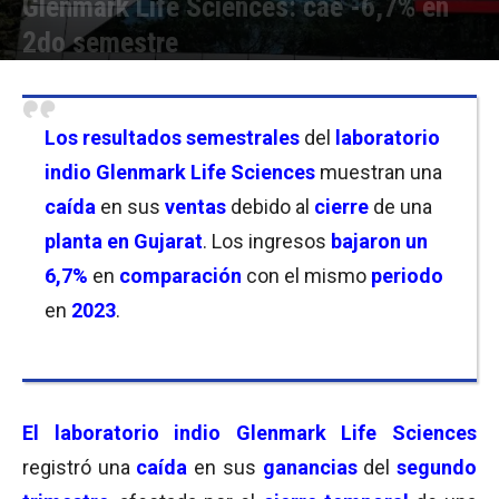
Glenmark Life Sciences: cae -6,7% en
2do semestre
Por
Joseph Foley
-
25/10/2024 09:15
Los resultados semestrales
del
laboratorio
indio
Glenmark Life Sciences
muestran una
caída
en sus
ventas
debido al
cierre
de una
planta en Gujarat
. Los ingresos
bajaron un
6,7%
en
comparación
con el mismo
periodo
en
2023
.
El laboratorio indio
Glenmark Life Sciences
registró una
caída
en sus
ganancias
del
segundo