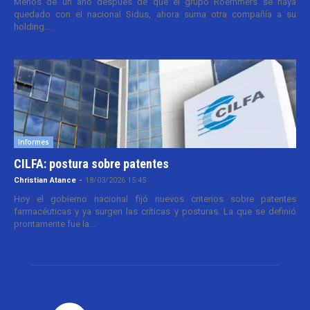
Menos de un año después de que el grupo Roemmers se haya
quedado con el nacional Sidus, ahora suma otra compañía a su
holding....
Informes
CILFA: postura sobre patentes
Christian Atance
-
18/03/2026 15:45
Hoy el gobierno nacional fijó nuevos criterios sobre patentes
farmacéuticas y ya surgen las críticas y posturas. La que se definió
prontamente fue la...