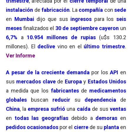
trimestre
, afectada por el
cierre temporal
de una
instalación
de
fabricación
. La
compañía
con
sede
en
Mumbai
dijo que sus
ingresos
para los
seis
meses
finalizados el
30 de septiembre
cayeron
un
6,7%
a
10.954 millones de rupias
(u$s 130.2
millones). El
declive
vino en el
último trimestre
.
Ver Informe
A pesar de la creciente demanda
por los
API
en
sus
mercados clave
de
Europa
y
Estados Unidos
a medida que los
fabricantes
de
medicamentos
globales
buscan
reducir
su
dependencia
de
China
, la
empresa sufrió
una
caída
de sus
ventas
en
todas las geografías
debido a
demoras
en
pedidos ocasionados
por el
cierre
de su
planta
en