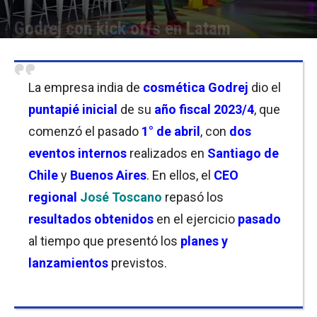
Godrej con kick offs en Latam
Por
Christian Atance
-
06/06/2023 15:45
La empresa india de
cosmética
Godrej
dio el
puntapié inicial
de su
año fiscal 2023/4
, que
comenzó el pasado
1° de abril
, con
dos
eventos internos
realizados en
Santiago de
Chile
y
Buenos Aires
. En ellos, el
CEO
regional
José Toscano
repasó los
resultados obtenidos
en el ejercicio
pasado
al tiempo que presentó los
planes y
lanzamientos
previstos.