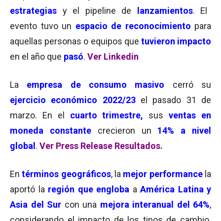
estrategias
y el pipeline de
lanzamientos
. El
evento tuvo un
e
spacio de reconocimiento
para
aquellas personas o equipos que
tuvieron impacto
en el año que
pasó
.
Ver Linkedin
La
empresa de consumo masivo
cerró su
ejercicio económico 2022/23
el pasado 31 de
marzo. En el
cuarto trimestre,
sus
ventas en
moneda constante
crecieron un
14% a nivel
global
.
Ver Press Release Resultados.
En
términos geográficos
, la
mejor performance
la
aportó la
región que engloba
a
América Latina y
Asia del Sur
con una
mejora interanual del 64%
,
considerando el impacto de los tipos de cambio.