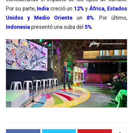
Por su parte,
India
creció un
12%
y
África, Estados
Unidos y Medio Oriente
un
8%
. Por último,
Indonesia
presentó una suba del
5%
.