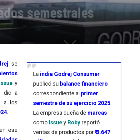
tados semestrales
rej
se
mientos
La
india Godrej Consumer
Issue
y
publicó su
balance financiero
i dio a
correspondiente al
primer
 a los
semestre de su ejercicio 2025
.
024
.
La empresa dueña de
marcas
como
Issue
y
Roby
reportó
 en ese
ventas de productos por
₹ 3.647
lidadas