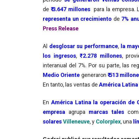
de
₹ 3.647 millones
para la empresa. 
representa un crecimiento
de
7
%
anu
Press Release
Al
desglosar su performance
,
la may
los ingresos
,
₹ 2.278 millones
, prov
interanual del 7%. Por su parte, las r
Medio Oriente
generaron
₹ 513 millon
En tanto, las ventas de
América Latin
En
América Latina la operación de 
empresa
agrupa
marcas tales
com
solares
Villeneuve
, y
Colorplex
, una
lí