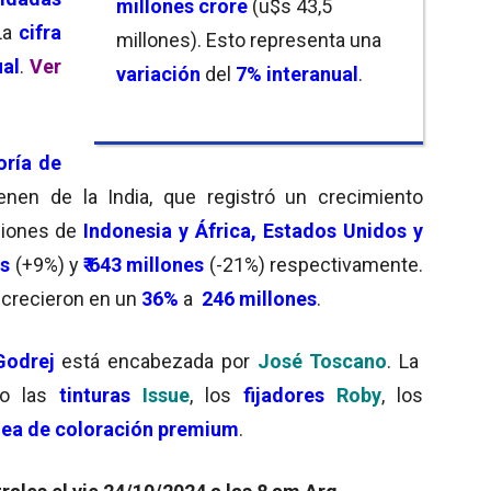
millones crore
(u$s 43,5
La
cifra
millones). Esto representa una
al
.
Ver
variación
del
7
%
interanual
.
oría de
ienen de la India, que registró un crecimiento
egiones de
Indonesia
y África, Estados Unidos y
es
(+9%) y
₹ 643 millones
(-21%) respectivamente.
a
crecieron en un
36%
a
246 millones
.
Godrej
está encabezada por
José Toscano
. La
o las
tinturas
Issue
, los
fijadores
Roby
, los
nea de coloración premium
.