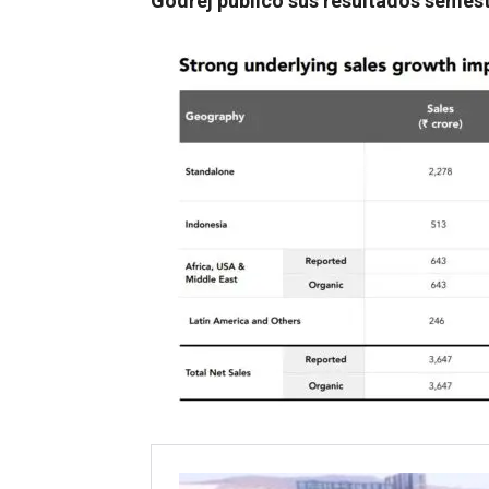
Godrej publicó sus resultados semestr