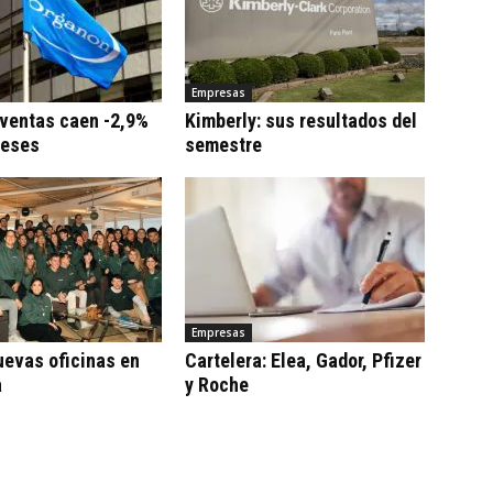
Empresas
 ventas caen -2,9%
Kimberly: sus resultados del
meses
semestre
Empresas
uevas oficinas en
Cartelera: Elea, Gador, Pfizer
a
y Roche