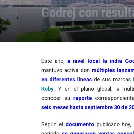
Godrej con resul
Por
Christian Atance
-
08/11/2024 10:00
Este año,
a nivel local la india God
mantuvo activa con
múltiples lanza
en diferentes líneas
de sus marcas
Roby
. Y en el plano global, la mult
conocer su
reporte
correspondiente
seis meses hasta septiembre 30 de 2
Según el
documento
publicado hoy,
período
se generaron ventas conso