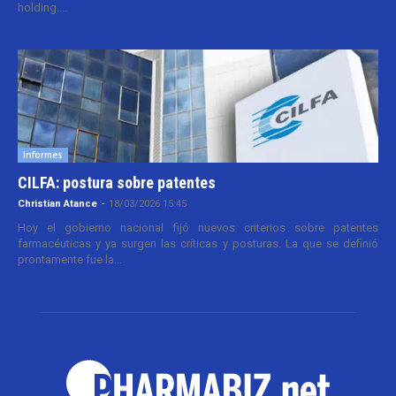
holding....
Informes
CILFA: postura sobre patentes
Christian Atance
-
18/03/2026 15:45
Hoy el gobierno nacional fijó nuevos criterios sobre patentes
farmacéuticas y ya surgen las críticas y posturas. La que se definió
prontamente fue la...