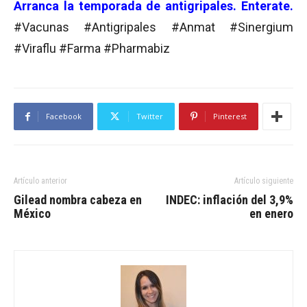
Arranca la temporada de antigripales. Enterate.
#Vacunas #Antigripales #Anmat #Sinergium
#Viraflu #Farma #Pharmabiz
Facebook
Twitter
Pinterest
Artículo anterior
Artículo siguiente
Gilead nombra cabeza en
INDEC: inflación del 3,9%
México
en enero