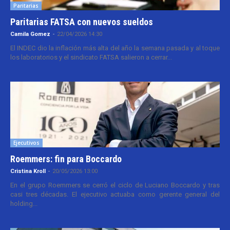
Paritarias
Paritarias FATSA con nuevos sueldos
Camila Gomez
-
22/04/2026 14:30
El INDEC dio la inflación más alta del año la semana pasada y al toque
los laboratorios y el sindicato FATSA salieron a cerrar...
Ejecutivos
Roemmers: fin para Boccardo
Cristina Kroll
-
20/05/2026 13:00
En el grupo Roemmers se cerró el ciclo de Luciano Boccardo y tras
casi tres décadas. El ejecutivo actuaba como gerente general del
holding...