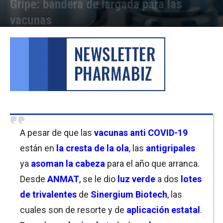
Gripe: bandera de largada para las
vacunas
Por
Laura Ponasso
-
15/02/2022 17:15
A pesar de que las
vacunas anti COVID-19
están en
la cresta de la ola
, las
antigripales
ya
asoman la cabeza
para el año que arranca.
Desde
ANMAT
,
se le dio
luz verde
a dos
lotes
de trivalentes
de
Sinergium Biotech
, las
cuales son de resorte y de
aplicación estatal
.