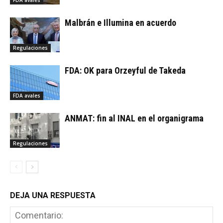
FDA avales
Malbrán e Illumina en acuerdo
Regulaciones
FDA: OK para Orzeyful de Takeda
FDA avales
ANMAT: fin al INAL en el organigrama
Regulaciones
DEJA UNA RESPUESTA