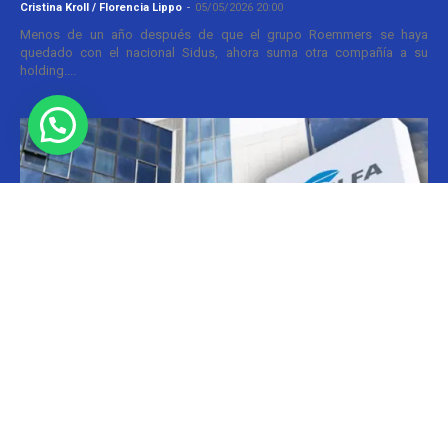
Cristina Kroll / Florencia Lippo
-
05/05/2026 20:00
Menos de un año después de que el grupo Roemmers se haya
quedado con el nacional Sidus, ahora suma otra compañía a su
holding....
Informes
CILFA: postura sobre patentes
Christian Atance
-
18/03/2026 15:45
Hoy el gobierno nacional fijó nuevos criterios sobre patentes
farmacéuticas y ya surgen las críticas y posturas. La que se definió
prontamente fue la...