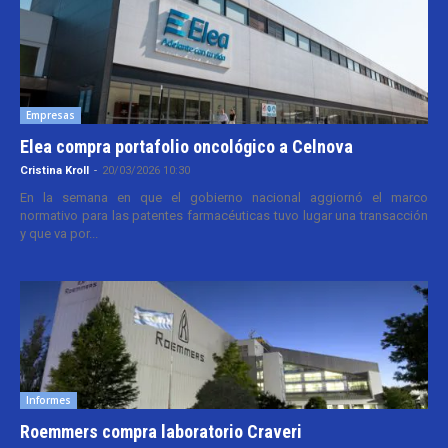
Empresas
Elea compra portafolio oncológico a Celnova
Cristina Kroll
-
20/03/2026 10:30
En la semana en que el gobierno nacional aggiornó el marco
normativo para las patentes farmacéuticas tuvo lugar una transacción
y que va por...
Informes
Roemmers compra laboratorio Craveri