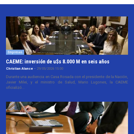
Empresas
CAEME: inversión de u$s 8.000 M en seis años
Christian Atance
-
29/05/2026 15:00
Durante una audiencia en Casa Rosada con el presidente de la Nación,
Javier Milei, y el ministro de Salud, Mario Lugones, la CAEME
oficializó...