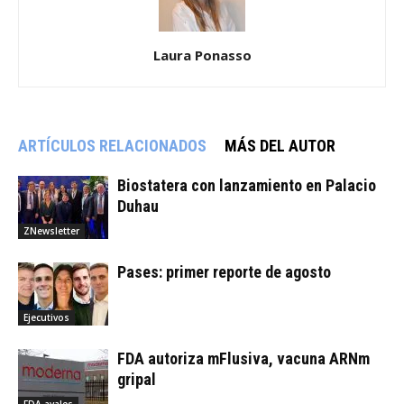
Laura Ponasso
ARTÍCULOS RELACIONADOS
MÁS DEL AUTOR
Biostatera con lanzamiento en Palacio
Duhau
ZNewsletter
Pases: primer reporte de agosto
Ejecutivos
FDA autoriza mFlusiva, vacuna ARNm
gripal