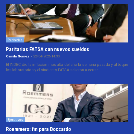
Paritarias
Paritarias FATSA con nuevos sueldos
Camila Gomez
-
22/04/2026 14:30
El INDEC dio la inflación más alta del año la semana pasada y al toque
los laboratorios y el sindicato FATSA salieron a cerrar...
Ejecutivos
Roemmers: fin para Boccardo