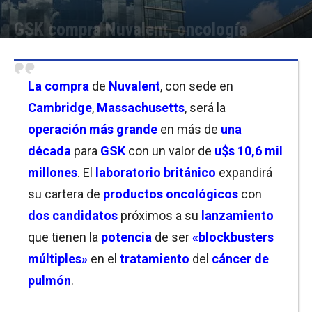
GSK compra Nuvalent, oncología
Por
Joseph Foley
-
09/06/2026 08:30
La compra
de
Nuvalent
, con sede en
Cambridge
,
Massachusetts
, será la
operación más grande
en más de
una
década
para
GSK
con un valor de
u$s 10,6 mil
millones
. El
laboratorio británico
expandirá
su cartera de
productos oncológicos
con
dos candidatos
próximos a su
lanzamiento
que tienen la
potencia
de ser
«blockbusters
múltiples»
en el
tratamiento
del
cáncer de
pulmón
.