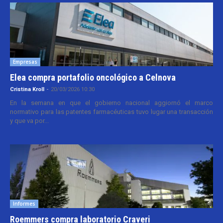
Empresas
Elea compra portafolio oncológico a Celnova
Cristina Kroll
-
20/03/2026 10:30
En la semana en que el gobierno nacional aggiornó el marco
normativo para las patentes farmacéuticas tuvo lugar una transacción
y que va por...
Informes
Roemmers compra laboratorio Craveri