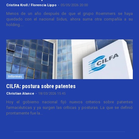
Cristina Kroll / Florencia Lippo
-
05/05/2026 20:00
Menos de un año después de que el grupo Roemmers se haya
quedado con el nacional Sidus, ahora suma otra compañía a su
holding....
Informes
CILFA: postura sobre patentes
Christian Atance
-
18/03/2026 15:45
Hoy el gobierno nacional fijó nuevos criterios sobre patentes
farmacéuticas y ya surgen las críticas y posturas. La que se definió
prontamente fue la...