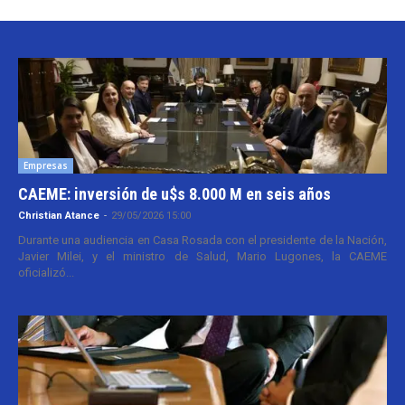
Empresas
CAEME: inversión de u$s 8.000 M en seis años
Christian Atance
-
29/05/2026 15:00
Durante una audiencia en Casa Rosada con el presidente de la Nación,
Javier Milei, y el ministro de Salud, Mario Lugones, la CAEME
oficializó...