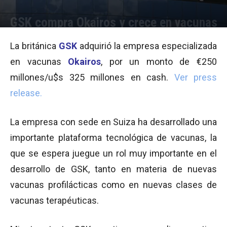
GSK compra Okairos y crece en vacunas
Por
Melanie Senestrari
-
30/05/2013 10:24
La británica
GSK
adquirió la empresa especializada
en vacunas
Okairos
, por un monto de €250
millones/u$s 325 millones en cash.
Ver press
release.
La empresa con sede en Suiza ha desarrollado una
importante plataforma tecnológica de vacunas, la
que se espera juegue un rol muy importante en el
desarrollo de GSK, tanto en materia de nuevas
vacunas profilácticas como en nuevas clases de
vacunas terapéuticas.