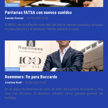
Paritarias
Paritarias FATSA con nuevos sueldos
Camila Gomez
-
22/04/2026 14:30
El INDEC dio la inflación más alta del año la semana pasada y al toque
los laboratorios y el sindicato FATSA salieron a cerrar...
Ejecutivos
Roemmers: fin para Boccardo
Cristina Kroll
-
20/05/2026 13:00
En el grupo Roemmers se cerró el ciclo de Luciano Boccardo y tras
casi tres décadas. El ejecutivo actuaba como gerente general del
holding...